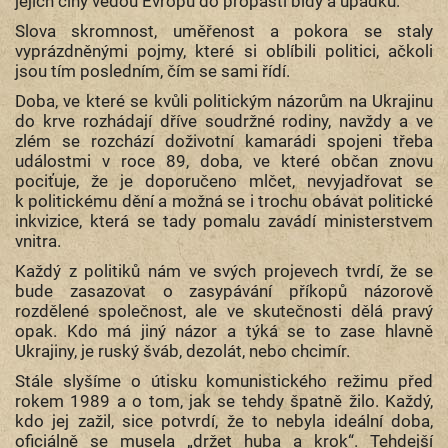
jejich činy vedou Evropu do propasti bídy a úpadku.
Slova skromnost, uměřenost a pokora se staly
vyprázdněnými pojmy, které si oblíbili politici, ačkoli
jsou tím posledním, čím se sami řídí.
Doba, ve které se kvůli politickým názorům na Ukrajinu
do krve rozhádají dříve soudržné rodiny, navždy a ve
zlém se rozchází doživotní kamarádi spojeni třeba
událostmi v roce 89, doba, ve které občan znovu
pociťuje, že je doporučeno mlčet, nevyjadřovat se
k politickému dění a možná se i trochu obávat politické
inkvizice, která se tady pomalu zavádí ministerstvem
vnitra.
Každý z politiků nám ve svých projevech tvrdí, že se
bude zasazovat o zasypávání příkopů názorově
rozdělené společnost, ale ve skutečnosti dělá pravý
opak. Kdo má jiný názor a týká se to zase hlavně
Ukrajiny, je ruský šváb, dezolát, nebo chcimír.
Stále slyšíme o útisku komunistického režimu před
rokem 1989 a o tom, jak se tehdy špatně žilo. Každý,
kdo jej zažil, sice potvrdí, že to nebyla ideální doba,
oficiálně se musela „držet huba a krok“. Tehdejší