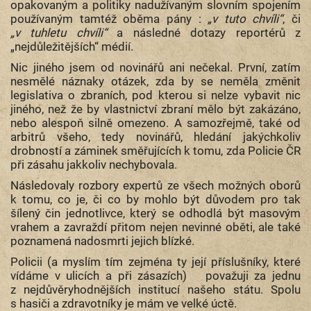
opakovaným a politiky nadužívaným slovním spojením
používaným tamtéž oběma pány :
„v tuto chvíli“
, či
„v tuhletu chvíli“
a následné dotazy reportérů z
„nejdůležitějších“ médií.
Nic jiného jsem od novinářů ani nečekal. První, zatím
nesmělé náznaky otázek, zda by se neměla změnit
legislativa o zbraních, pod kterou si nelze vybavit nic
jiného, než že by vlastnictví zbraní mělo být zakázáno,
nebo alespoň silně omezeno. A samozřejmě, také od
arbitrů všeho, tedy novinářů, hledání jakýchkoliv
drobností a záminek směřujících k tomu, zda Policie ČR
při zásahu jakkoliv nechybovala.
Následovaly rozbory expertů ze všech možných oborů
k tomu, co je, či co by mohlo být důvodem pro tak
šílený čin jednotlivce, který se odhodlá být masovým
vrahem a zavraždí přitom nejen nevinné oběti, ale také
poznamená nadosmrti jejich blízké.
Policii (a myslím tím zejména ty její příslušníky, které
vídáme v ulicích a při zásazích) považuji za jednu
z nejdůvěryhodnějších institucí našeho státu. Spolu
s hasiči a zdravotníky je mám ve velké úctě.