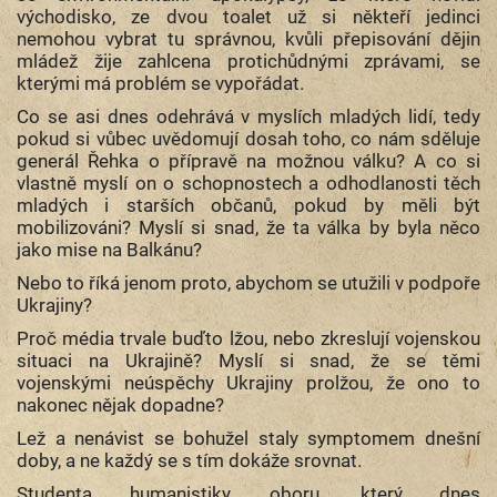
východisko, ze dvou toalet už si někteří jedinci
nemohou vybrat tu správnou, kvůli přepisování dějin
mládež žije zahlcena protichůdnými zprávami, se
kterými má problém se vypořádat.
Co se asi dnes odehrává v myslích mladých lidí, tedy
pokud si vůbec uvědomují dosah toho, co nám sděluje
generál Řehka o přípravě na možnou válku? A co si
vlastně myslí on o schopnostech a odhodlanosti těch
mladých i starších občanů, pokud by měli být
mobilizováni? Myslí si snad, že ta válka by byla něco
jako mise na Balkánu?
Nebo to říká jenom proto, abychom se utužili v podpoře
Ukrajiny?
Proč média trvale buďto lžou, nebo zkreslují vojenskou
situaci na Ukrajině? Myslí si snad, že se těmi
vojenskými neúspěchy Ukrajiny prolžou, že ono to
nakonec nějak dopadne?
Lež a nenávist se bohužel staly symptomem dnešní
doby, a ne každý se s tím dokáže srovnat.
Studenta humanistiky, oboru, který dnes