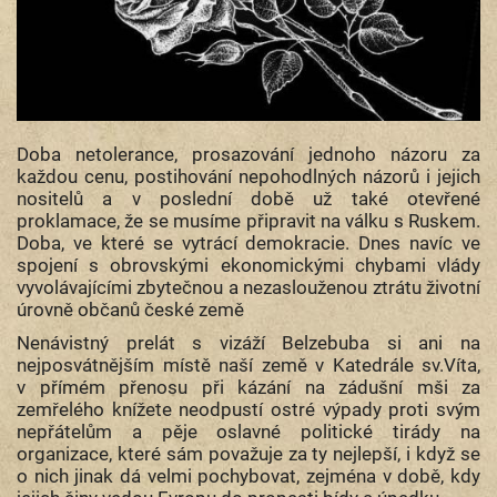
Doba netolerance, prosazování jednoho názoru za
každou cenu, postihování nepohodlných názorů i jejich
nositelů a v poslední době už také otevřené
proklamace, že se musíme připravit na válku s Ruskem.
Doba, ve které se vytrácí demokracie. Dnes navíc ve
spojení s obrovskými ekonomickými chybami vlády
vyvolávajícími zbytečnou a nezaslouženou ztrátu životní
úrovně občanů české země
Nenávistný prelát s vizáží Belzebuba si ani na
nejposvátnějším místě naší země v Katedrále sv.Víta,
v přímém přenosu při kázání na zádušní mši za
zemřelého knížete neodpustí ostré výpady proti svým
nepřátelům a pěje oslavné politické tirády na
organizace, které sám považuje za ty nejlepší, i když se
o nich jinak dá velmi pochybovat, zejména v době, kdy