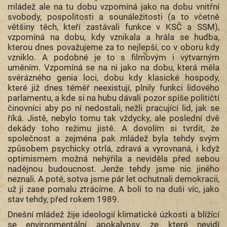
mládež ale na tu dobu vzpomíná jako na dobu vnitřní
svobody, pospolitosti a sounáležitosti (a to včetně
většiny těch, kteří zastávali funkce v KSČ a SSM),
vzpomíná na dobu, kdy vznikala a hrála se hudba,
kterou dnes považujeme za to nejlepší, co v oboru kdy
vzniklo. A podobné je to s filmovým i výtvarným
uměním. Vzpomíná se na ni jako na dobu, která měla
svérázného genia loci, dobu kdy klasické hospody,
které již dnes téměř neexistují, plnily funkci lidového
parlamentu, a kde si na hubu dávali pozor spíše političtí
činovníci aby po ní nedostali, nežli pracující lid, jak se
říká. Jistě, nebylo tomu tak vždycky, ale poslední dvě
dekády toho režimu jistě. A dovolím si tvrdit, že
společnost a zejména pak mládež byla tehdy svým
způsobem psychicky otrlá, zdravá a vyrovnaná, i když
optimismem možná nehýřila a neviděla před sebou
nadějnou budoucnost. Jenže tehdy jsme nic jiného
neznali. A poté, sotva jsme pár let ochutnali demokracii,
už ji zase pomalu ztrácíme. A bolí to na duši víc, jako
stav tehdy, před rokem 1989.
Dnešní mládež žije ideologií klimatické úzkosti a blížící
se environmentální apokalypsy, ze které nevidí