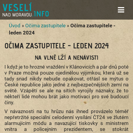
Úvod
»
Očima zastupitele
»
Očima zastupitele -
leden 2024
OČIMA ZASTUPITELE - LEDEN 2024
NA VLNĚ LŽÍ A NENÁVISTI
I když je to hrozné vraždění v Klánovicích a pár dnů poté
v Praze možná pouze ojedinělou výjimkou, která už se
tady snad nikdy nebude opakovat, otřásl se mýtus o
České republice jako jedné z nejbezpečnějších zemí na
světě. Vzápětí se ale na sítích vyrojily náznaky, že to
někteří lidé mohou brát jako motivaci pro své budoucí
činy.
V návaznosti na tu hrůzu nás ihned provázelo téměř
nepřetržité speciální celodenní vysílání ČT24 ve žlutém
alarmujícím módu a navazující tiskovky s ministrem
vnitra a policejním prezidentem, se stokrát