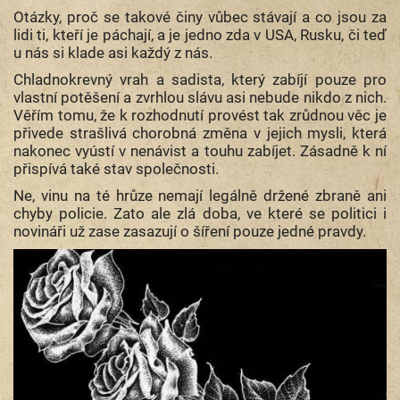
Otázky, proč se takové činy vůbec stávají a co jsou za
lidi ti, kteří je páchají, a je jedno zda v USA, Rusku, či teď
u nás si klade asi každý z nás.
Chladnokrevný vrah a sadista, který zabíjí pouze pro
vlastní potěšení a zvrhlou slávu asi nebude nikdo z nich.
Věřím tomu, že k rozhodnutí provést tak zrůdnou věc je
přivede strašlivá chorobná změna v jejich mysli, která
nakonec vyústí v nenávist a touhu zabíjet. Zásadně k ní
přispívá také stav společnosti.
Ne, vinu na té hrůze nemají legálně držené zbraně ani
chyby policie. Zato ale zlá doba, ve které se politici i
novináři už zase zasazují o šíření pouze jedné pravdy. ​​​​​​​