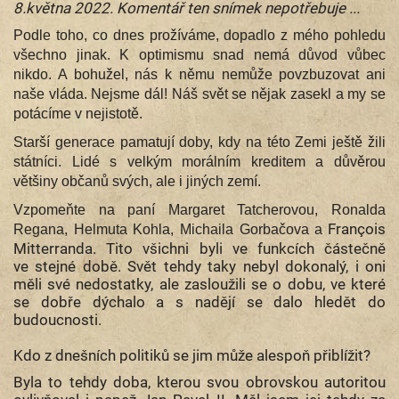
8.května 2022. Komentář ten snímek nepotřebuje ...
Podle toho, co dnes prožíváme, dopadlo z mého pohledu
všechno jinak. K optimismu snad nemá důvod vůbec
nikdo. A bohužel, nás k němu nemůže povzbuzovat ani
naše vláda. Nejsme dál! Náš svět se nějak zasekl a my se
potácíme v nejistotě.
Starší generace pamatují doby, kdy na této Zemi ještě žili
státníci. Lidé s velkým morálním kreditem a důvěrou
většiny občanů svých, ale i jiných zemí.
Vzpomeňte na paní Margaret Tatcherovou, Ronalda
François
Regana, Helmuta Kohla, Michaila Gorbačova a
Mitterranda. Tito všichni byli ve funkcích částečně
ve stejné době. Svět tehdy taky nebyl dokonalý, i oni
měli své nedostatky, ale zasloužili se o dobu, ve které
se dobře dýchalo a s nadějí se dalo hledět do
budoucnosti.
Kdo z dnešních politiků se jim může alespoň přiblížit?
Byla to tehdy doba, kterou svou obrovskou autoritou