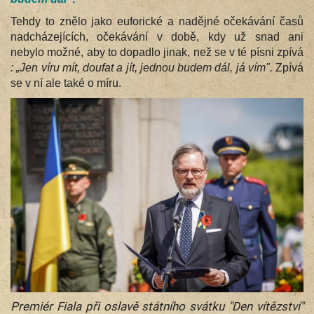
Tehdy to znělo jako euforické a nadějné očekávání časů
nadcházejících, očekávání v době, kdy už snad ani
nebylo možné, aby to dopadlo jinak, než se v té písni zpívá
: „Jen víru mít, doufat a jít,
jednou budem dál, já vím".
Zpívá
se v ní ale také o míru.
Premiér Fiala při oslavě státního svátku "Den vítězství"