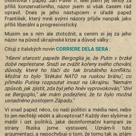
ovlivňoval i papež Jan Pavel II. Měl jsem jej tehdy za
příliš konzervativního, názor jsem si však časem rád
opravil. Dnes je jeho nástupcem v úřadě papež
František, který mně svými názory přijde naopak jako
příliš liberální a progresivistický.
Musím se s ním ale ztotožnit, a cením si jej za jeho
názor na původ ukrajinské krize a důvod války :
Cituji z italských novin
CORRIERE DELA SERA
:
"Hlavní starostí papeže Bergoglia je, že Putin v brzké
době nepřestane. Snaží se zvážit kořeny svého chování,
důvody, které ho tlačí do tak brutálního konfliktu.
Možná to bylo "štěkání NATO na ruskou bránu", co
přimělo Putina rozpoutat invazi na Ukrajinu. "Nemám
způsob, jak zjistit, zda byl jeho hněv vyprovokován," "diví
se Bergoglio," ale mám podezření, že to bylo možná
usnadněno postojem Západu."
Ví snad papež něco, co naši politici a média neví, nebo
to jen nechtějí vědět a akceptovat? Každý den slyšíme z
médií i úst politiků, jaké dezinformační kampani ze
strany Ruska jsme vystavení. Uznám-li tuto
argumentaci, a nepochybuji o tom, že tomu tak je, ptám