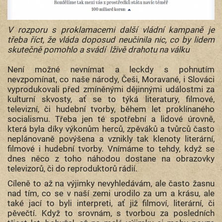
V rozporu s proklamacemi další vládní kampaně je
třeba říct, že vláda doposud neučinila nic, co by lidem
skutečně pomohlo a svádí lživě drahotu na válku
Není možné nevnímat a leckdy s pohnutím
nevzpomínat, co naše národy, Češi, Moravané, i Slováci
vyprodukovali před zmíněnými dějinnými událostmi za
kulturní skvosty, ať se to týká literatury, filmové,
televizní, či hudební tvorby, během let proklínaného
socialismu. Třeba jen té spotřební a lidové úrovně,
která byla díky výkonům herců, zpěváků a tvůrců často
neplánovaně povýšena a vznikly tak klenoty literární,
filmové i hudební tvorby. Vnímáme to tehdy, když se
dnes něco z toho náhodou dostane na obrazovky
televizorů, či do reproduktorů rádií.
Cíleně to až na výjimky nevyhledávám, ale často žasnu
nad tím, co se v naší zemi urodilo za um a krásu, ale
také jací to byli interpreti, ať již filmoví, literární, či
pěvečtí. Když to srovnám, s tvorbou za posledních