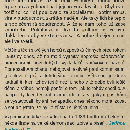
třicet let, bohužel, až na malé výjimky si mohu pouze
trpce povzdychnout nad její úrovní a kvalitou. Chybí v ní
totiž to, co lidi posilovalo za socialismu : optimismus,
víra v budoucnost, zkrátka naděje. Ale taky lidské teplo
a společenská soudržnost. A že je nám toho už zase
zapotřebí! Pokulhávající kvalita kultury je věrným
dokladem doby, ve které vzniká. A bohužel nejen u nás,
ale i ve světě.
Většina těch skvělých herců a zpěváků činných před rokem
1989 by dnes, až na malé výjimky neprošla kádrovacími
procedurami novodobých vykladačů správných názorů.
Podepsali Antichartu, nebojovali aktivně proti komunistům,
„profitovali“ prý z tehdejšího režimu. Většinou je dnes
kádrují ti, kteří tehdy ještě nežili, nebo v té době byli ještě
dětmi a vůbec nemají ponětí o tom, jak to tehdy chodilo. A
naopak ty, kteří tenkrát režimu odolali a ví, jakým postihům
se vystavovali, by ani nenapadlo, dnes někoho moralizovat
a soudit. Proto, že byli a zůstali slušnými lidmi.
Vzpomínám, když se v listopadu 1989 buďto na Letné, či
někde jinde na velké demonstraci zpívala píseň
„Jednou
budem dál“
.