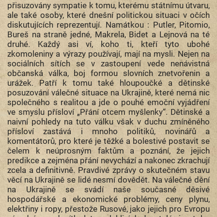
přisuzovány sympatie k tomu, kterému státnímu útvaru,
ale také osoby, které dnešní politickou situaci v očích
diskutujících reprezentují. Namátkou : Putler, Pitomio,
Bureš na straně jedné, Makrela, Bidet a Lejnová na té
druhé. Každý asi ví, koho ti, kteří tyto ubohé
zkomoleniny a výrazy používají, mají na mysli. Nejen na
sociálních sítích se v zastoupení vede nenávistná
občanská válka, boj formou slovních znetvořenin a
urážek. Patří k tomu také hloupoučké a dětinské
posuzování válečné situace na Ukrajině, které nemá nic
společného s realitou a jde o pouhé emoční vyjádření
ve smyslu přísloví „Přání otcem myšlenky“. Dětinské a
naivní pohledy na tuto válku však v duchu zmíněného
přísloví zastává i mnoho politiků, novinářů a
komentátorů, pro které je těžké a bolestivé postavit se
čelem k neúprosným faktům a poznání, že jejich
predikce a zejména přání nevychází a nakonec zkrachují
zcela a definitivně. Pravdivé zprávy o skutečném stavu
věcí na Ukrajině se lidé nesmí dovědět. Na válečné dění
na Ukrajině se svádí naše současné děsivé
hospodářské a ekonomické problémy, ceny plynu,
elektřiny i ropy, přestože Rusové, jako jejich pro Evropu