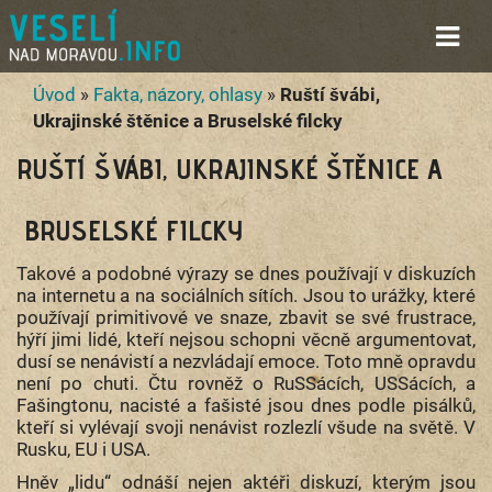
Úvod
»
Fakta, názory, ohlasy
»
Ruští švábi,
Ukrajinské štěnice a Bruselské filcky
RUŠTÍ ŠVÁBI, UKRAJINSKÉ ŠTĚNICE A
BRUSELSKÉ FILCKY
Takové a podobné výrazy se dnes používají v diskuzích
na internetu a na sociálních sítích. Jsou to urážky, které
používají primitivové ve snaze, zbavit se své frustrace,
hýří jimi lidé, kteří nejsou schopni věcně argumentovat,
dusí se nenávistí a nezvládají emoce. Toto mně opravdu
není po chuti. Čtu rovněž o RuSSácích, USSácích, a
Fašingtonu, nacisté a fašisté jsou dnes podle pisálků,
kteří si vylévají svoji nenávist rozlezlí všude na světě. V
Rusku, EU i USA.
Hněv „lidu“ odnáší nejen aktéři diskuzí, kterým jsou