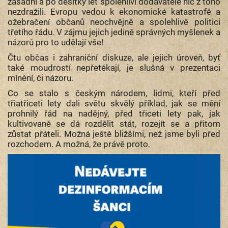
zásadní a po desítky let spolehliví dodavatelé nic z toho
nezdražili. Evropu vedou k ekonomické katastrofě a
ožebračení občanů neochvějně a spolehlivě politici
třetího řádu. V zájmu jejich jedině správných myšlenek a
názorů pro to udělají vše!
Čtu občas i zahraniční diskuze, ale jejich úroveň, byť
také moudrostí nepřetékají, je slušná v prezentaci
mínění, či názoru.
Co se stalo s českým národem, lidmi, kteří před
třiatřiceti lety dali světu skvělý příklad, jak se mění
prohnilý řád na nadějný, před třiceti lety pak, jak
kultivovaně se dá rozdělit stát, rozejít se a přitom
zůstat přáteli. Možná ještě bližšími, než jsme byli před
rozchodem. A možná, že právě proto.