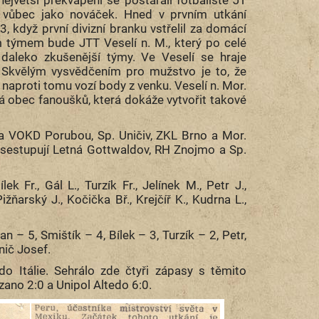
li vůbec jako nováček. Hned v prvním utkání
 když první divizní branku vstřelil za domácí
m týmem bude JTT Veselí n. M., který po celé
daleko zkušenější týmy. Ve Veselí se hraje
. Skvělým vysvědčením pro mužstvo je to, že
aproti tomu vozí body z venku. Veselí n. Mor.
á obec fanoušků, která dokáže vytvořit takové
a VOKD Porubou, Sp. Uničiv, ZKL Brno a Mor.
u sestupují Letná Gottwaldov, RH Znojmo a Sp.
ek Fr., Gál L., Turzík Fr., Jelínek M., Petr J.,
žňarský J., Kočička Bř., Krejčíř K., Kudrna L.,
n – 5, Smištík – 4, Bílek – 3, Turzík – 2, Petr,
nič Josef.
do Itálie. Sehrálo zde čtyři zápasy s těmito
zano 2:0 a Unipol Altedo 6:0.