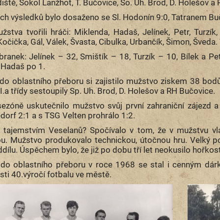
iště, Sokol Lanžhot, T. Bučovice, So. Uh. Brod, D. Holešov a
ch výsledků bylo dosaženo se Sl. Hodonín 9:0, Tatranem Buč
stva tvořili hráči: Miklenda, Hadaš, Jelínek, Petr, Turzík, 
 Kočička, Gál, Válek, Švasta, Cibulka, Urbančík, Šimon, Šveda
branek: Jelínek – 32, Smištík – 18, Turzík – 10, Bílek a Petr
 Hadaš po 1.
do oblastního přeboru si zajistilo mužstvo ziskem 38 bod
I.a třídy sestoupily Sp. Uh. Brod, D. Holešov a RH Bučovice.
sezóně uskutečnilo mužstvo svůj první zahraniční zájezd a
dorf 2:1 a s TSG Velten prohrálo 1:2.
 tajemstvím Veselanů? Spočívalo v tom, že v mužstvu v
u. Mužstvo produkovalo technickou, útočnou hru. Velký po
dílu. Úspěchem bylo, že již po dobu tří let neokusilo hořkost
do oblastního přeboru v roce 1968 se stal i cenným dár
osti 40.výročí fotbalu ve městě.