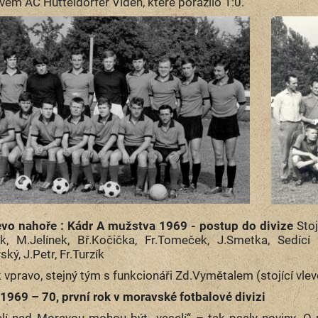
vem AC Hütteldorfer Vídeň, které porazilo 1:0.
evo nahoře : Kádr A mužstva 1969 - postup do divize
Stoj
k, M.Jelínek, Bř.Kočička, Fr.Tomeček, J.Smetka, Sedící z
ký, J.Petr, Fr.Turzík
vpravo, stejný tým s funkcionáři Zd.Vymětalem (stojící vlev
1969 – 70, první rok v moravské fotbalové divizi
lí nad Moravou mohou být „veselí“ – tak psaly noviny. O n