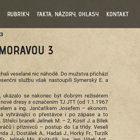
RUBRIKY
FAKTA, NÁZORY, OHLASY
KONTAKT
 3
 MORAVOU 3
hali veselané nic náhodě. Do mužstva přichází
presenční službu však nastoupili Symerský E. a
ců, ukázalo se nakonec být dobrým režisérem
k, nové dresy s označením TJ JTT (od 1.1.1967
itelem a ing. Jančaříkem Josefem – ekonom.
a vyhrávající o přestávce i po zápase a to
 Střelci branek Jelínek M. – 2, Kosíř J. a Bílek
áčů i příznivců – postup do I.a třídy. Veselí
a J., Dostálek A., Hadaš J., Horký Fr., Turzík
r., Jelínek Mir., Koštuřík Jos., ing. Vítek Ant.,