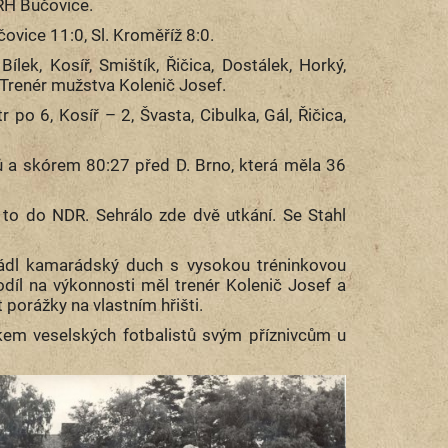
 RH Bučovice.
ovice 11:0, Sl. Kroměříž 8:0.
Bílek, Kosíř, Smištík, Řičica, Dostálek, Horký,
. Trenér mužstva Kolenič Josef.
 po 6, Kosíř – 2, Švasta, Cibulka, Gál, Řičica,
ů a skórem 80:27 před D. Brno, která měla 36
 to do NDR. Sehrálo zde dvě utkání. Se Stahl
ládl kamarádský duch s vysokou tréninkovou
díl na výkonnosti měl trenér Kolenič Josef a
 porážky na vlastním hřišti.
kem veselských fotbalistů svým příznivcům u