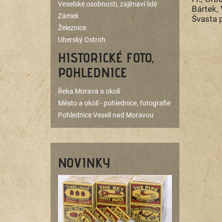
Veselské osobnosti, zajímaví lidé
Bártek, 
Zámek
Švasta p
Železnice
Uherský Ostroh
HISTORICKÉ FOTO,
POHLEDNICE
Řeka Morava a okolí
Město a okolí - pohlednice, fotografie
Pohlednice Veselí nad Moravou
NOVINKY