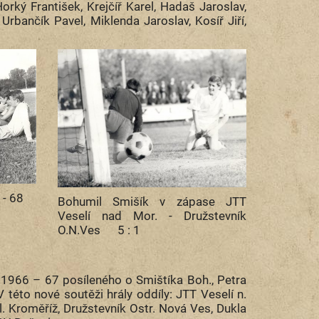
Horký František, Krejčíř Karel, Hadaš Jaroslav,
 Urbančík Pavel, Miklenda Jaroslav, Kosíř Jiří,
 - 68
Bohumil Smišík v zápase JTT
Veselí nad Mor. - Družstevník
O.N.Ves 5 : 1
 1966 – 67 posíleného o Smištíka Boh., Petra
V této nové soutěži hrály oddíly: JTT Veselí n.
Sl. Kroměříž, Družstevník Ostr. Nová Ves, Dukla