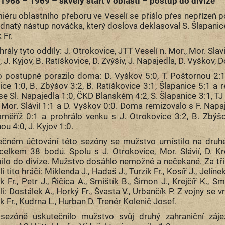
1968 – 1969 – skvělý start v oblasti – postup do divize
iéru oblastního přeboru ve Veselí se přišlo přes nepřízeň p
rdnatý nástup nováčka, který doslova deklasoval S. Šlapanice 5
 Fr.
rály tyto oddíly: J. Otrokovice, JTT Veselí n. Mor., Mor. Sla
 J. Kyjov, B. Ratíškovice, D. Zvýšiv, J. Napajedla, D. Vyškov, 
 postupně porazilo doma: D. Vyškov 5:0, T. Poštornou 2:1, J
ice 1:0, B. Zbýšov 3:2, B. Ratíškovice 3:1, Šlapanice 5:1 a
se Sl. Napajedla 1:0, ČKD Blanském 4:2, S. Šlapanice 3:1, T
 Mor. Slávií 1:1 a D. Vyškov 0:0. Doma remizovalo s F. Na
oměříž 0:1 a prohrálo venku s J. Otrokovice 3:2, B. Zbýšov
u 4:0, J. Kyjov 1:0.
ečném účtování této sezóny se mužstvo umístilo na druh
 celkem 38 bodů. Spolu s J. Otrokovice, Mor. Slávií, D.
ilo do divize. Mužstvo dosáhlo nemožné a nečekané. Za tři r
li tito hráči: Miklenda J., Hadaš J., Turzík Fr., Kosíř J., Jelín
Fr., Petr J., Řičica A., Smištík B., Šimon J., Krejčíř K., Sm
i: Dostálek A., Horký Fr., Švasta V., Urbančík P. Z vojny se v
Fr., Kudrna L., Hurban D. Trenér Kolenič Josef.
sezóně uskutečnilo mužstvo svůj druhý zahraniční záj