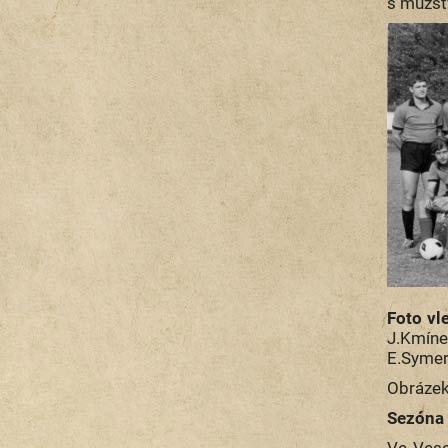
s mužst
Foto vl
J.Kmíne
E.Symers
Obrázek 
Sezóna 
Ve Vese