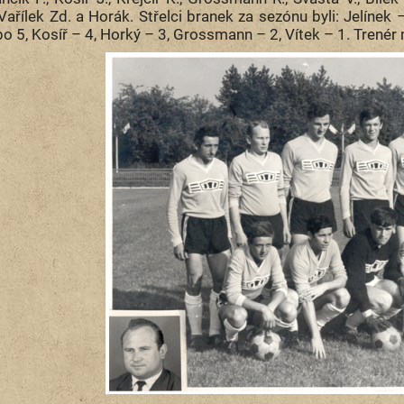
Vařílek Zd. a Horák. Střelci branek za sezónu byli: Jelínek –
o 5, Kosíř – 4, Horký – 3, Grossmann – 2, Vítek – 1. Trenér