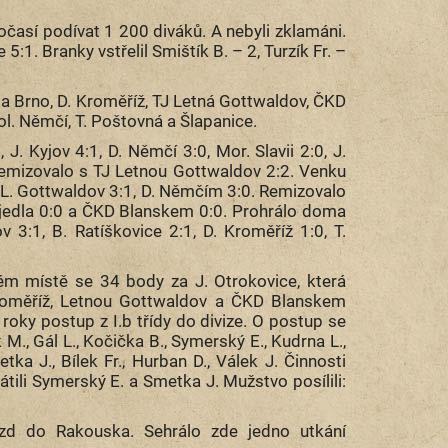
očasí podívat 1 200 diváků. A nebyli zklamáni.
:1. Branky vstřelil Smištík B. – 2, Turzík Fr. –
via Brno, D. Kroměříž, TJ Letná Gottwaldov, ČKD
Dol. Němčí, T. Poštovná a Šlapanice.
. Kyjov 4:1, D. Němčí 3:0, Mor. Slavii 2:0, J.
 remizovalo s TJ Letnou Gottwaldov 2:2. Venku
J L. Gottwaldov 3:1, D. Němčím 3:0. Remizovalo
pajedla 0:0 a ČKD Blanskem 0:0. Prohrálo doma
 3:1, B. Ratíškovice 2:1, D. Kroměříž 1:0, T.
ém místě se 34 body za J. Otrokovice, která
 Kroměříž, Letnou Gottwaldov a ČKD Blanskem
oky postup z I.b třídy do divize. O postup se
ek M., Gál L., Kočička B., Symerský E., Kudrna L.,
etka J., Bílek Fr., Hurban D., Válek J. Činnosti
rátili Symerský E. a Smetka J. Mužstvo posílili:
ezd do Rakouska. Sehrálo zde jedno utkání