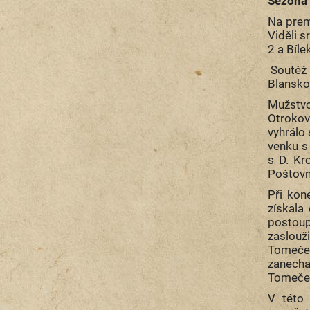
Sezóna 
Na prem
Viděli s
2 a Bílek
Soutěž h
Blansko,
Mužstvo
Otrokov
vyhrálo 
venku s
s D. Kr
Poštovno
Při kon
získala
postoup
zaslouži
Tomeček 
zanechal
Tomeček 
V této 