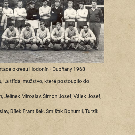
tace okresu Hodonín - Dubňany 1968
 I.a třída, mužstvo, které postoupilo do
n, Jelínek Miroslav, Šimon Josef, Válek Josef,
lav, Bílek František, Smištík Bohumil, Turzík