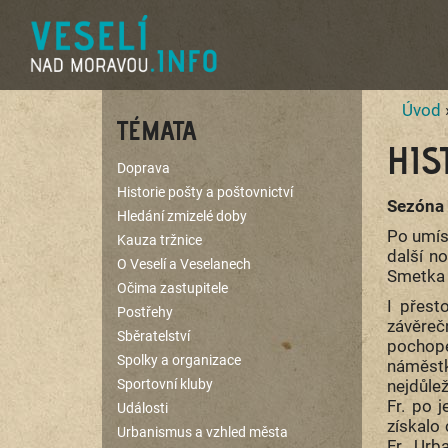
Úvod
TÉMATA
HIS
Doprava
Historie pošty a poštovnictví
Sezóna
Hledání zmizelé doby
Po umís
Kauza tržnice
další n
O Veselí a Veselanech
Smetka J
Očima zastupitele
I přest
Postřehy
závěreč
Sběratelství
pochope
Spolky a organizace
náměstk
Sportovní kluby
nejdůlež
Fr. po 
Události
získalo 
Urbanismus a vzhled města
Fr., Urb