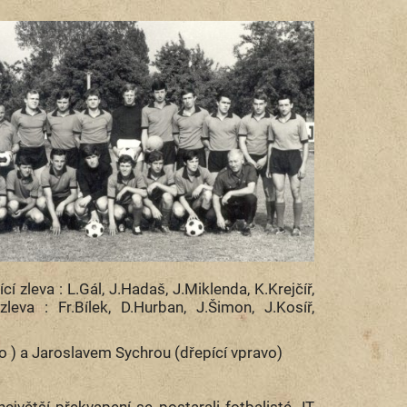
ící zleva : L.Gál, J.Hadaš, J.Miklenda, K.Krejčíř,
leva : Fr.Bílek, D.Hurban, J.Šimon, J.Kosíř,
o ) a Jaroslavem Sychrou (dřepící vpravo)
ejvětší překvapení se postarali fotbalisté JT