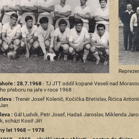
Reprezen
ahoře : 28.7.1968
- TJ JTT oddíl kopané Veselí nad Moravou,
ho přeboru na jaře v roce 1968 :
zleva
: Trenér Josef Kolenič, Kočička Břetislav, Řičica Antoní
 Jan
leva :
Gál Ludvík, Petr Josef, Hadaš Jaroslav, Miklenda Jaros
k, schází Kosíř Jiří
ny let 1968 – 1978