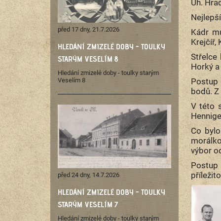
Uh. Hrad
Nejlepší
před 17 dny, 21.7.2026
Kádr muž
Krejčíř,
HLEDÁNÍ ZMIZELÉ DOBY - TOULKY
Střelce 
STARÝM VESELÍM 8
Horký a
Hledání zmizelé doby - toulky starým
Postup 
Veselím 8
bodů. Z 
V této 
Hennige
Co bylo
morálko
výbor od
Postup 
příležit
před 24 dny, 14.7.2026
HLEDÁNÍ ZMIZELÉ DOBY - TOULKY
STARÝM VESELÍM 7
Hledání zmizelé doby - toulky starým