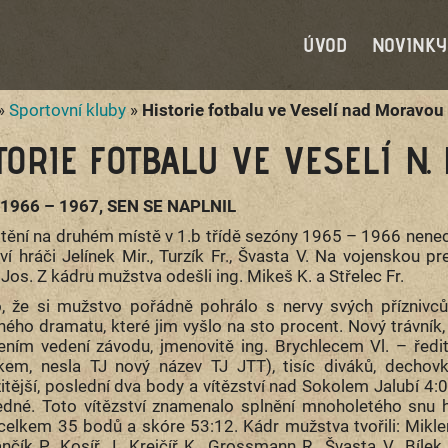
ÚVOD
NOVINKY
»
Sportovní kluby
»
Historie fotbalu ve Veselí nad Moravou
TORIE FOTBALU VE VESELÍ N.
 1966 – 1967, SEN SE NAPLNIL
tění na druhém místě v 1.b třídě sezóny 1965 – 1966 nenec
oví hráči Jelínek Mir., Turzík Fr., Švasta V. Na vojenskou 
os. Z kádru mužstva odešli ing. Mikeš K. a Střelec Fr.
o, že si mužstvo pořádně pohrálo s nervy svých přízniv
ného dramatu, které jim vyšlo na sto procent. Nový trávní
ním vedení závodu, jmenovitě ing. Brychlecem Vl. – řed
em, nesla TJ nový název TJ JTT), tisíc diváků, dechovk
itější, poslední dva body a vítězství nad Sokolem Jalubí 4:0.
jedné. Toto vítězství znamenalo splnění mnoholetého snu hr
celkem 35 bodů a skóre 53:12. Kádr mužstva tvořili: Miklend
ančík P., Kosíř J., Krejčíř K., Grossmann R., Švasta V., Bílek F