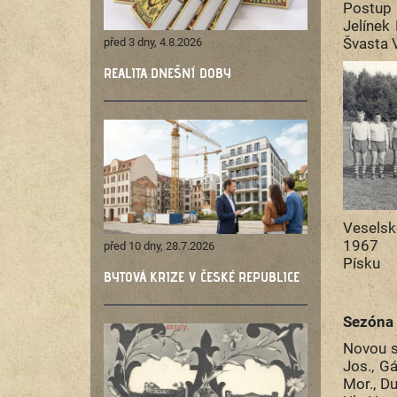
Postup 
Jelínek 
Švasta V
před 3 dny, 4.8.2026
REALITA DNEŠNÍ DOBY
Veselsk
1967 9
před 10 dny, 28.7.2026
Písku
BYTOVÁ KRIZE V ČESKÉ REPUBLICE
Sezóna 
Novou s
Jos., Gá
Mor., Du