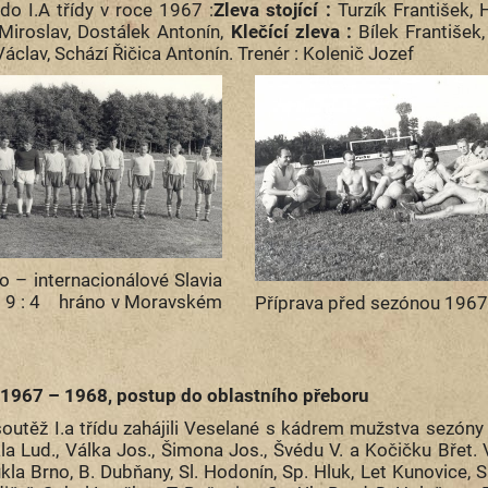
do I.A třídy v roce 1967 :
Zleva stojící :
Turzík František, 
Miroslav, Dostálek Antonín, ​
Klečící zleva :
Bílek František,
áclav, Schází Řičica Antonín. Trenér : Kolenič Jozef
o – internacionálové Slavia
 : 4 hráno v Moravském
Příprava před sezónou 1967
1967 – 1968, postup do oblastního přeboru
outěž I.a třídu zahájili Veselané s kádrem mužstva sezóny
la Lud., Válka Jos., Šimona Jos., Švédu V. a Kočičku Břet. 
kla Brno, B. Dubňany, Sl. Hodonín, Sp. Hluk, Let Kunovice, 