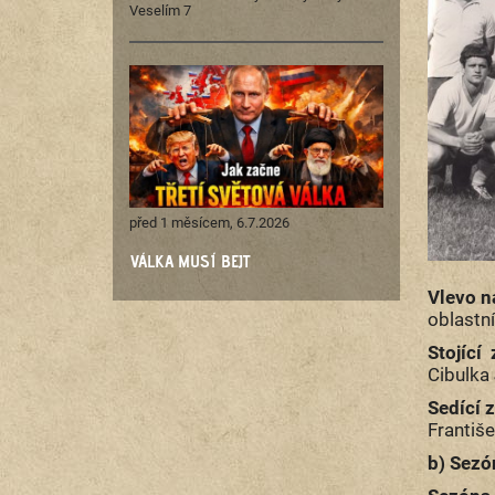
Veselím 7
před 1 měsícem, 6.7.2026
VÁLKA MUSÍ BEJT
Vlevo n
oblastní
Stojící 
Cibulka
Sedící z
Františe
b) Sezó