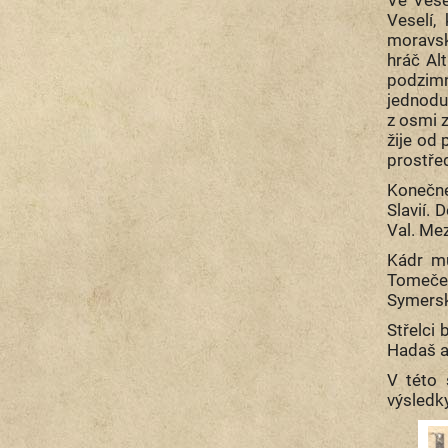
Veselí,
moravsk
hráč Al
podzimn
jednodu
z osmi 
žije od
prostřed
Konečné
Slavií.
Val. Mez
Kádr muž
Tomeček 
Symerský
Střelci 
Hadaš a
V této 
výsledky