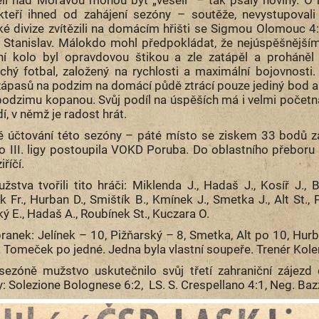
 kteří ihned od zahájení sezóny – soutěže, nevystupova
é divize zvítězili na domácím hřišti se Sigmou Olomouc 4:3,
t Stanislav. Málokdo mohl předpokládat, že nejúspěšnější
í kolo byl opravdovou štikou a zle zatápěl a proháněl 
chý fotbal, založený na rychlosti a maximální bojovnosti
zápasů na podzim na domácí půdě ztrácí pouze jediný bod a n
 podzimu kopanou. Svůj podíl na úspěších má i velmi početn
í, v němž je radost hrát.
 účtování této sezóny – páté místo se ziskem 33 bodů z
 Do III. ligy postoupila VOKD Poruba. Do oblastního přebor
iříčí.
stva tvořili tito hráči: Miklenda J., Hadaš J., Kosíř J., Bíl
Fr., Hurban D., Smištík B., Kmínek J., Smetka J., Alt St., Pi
 E., Hadaš A., Roubínek St., Kuczara O.
branek: Jelínek – 10, Pižňarský – 8, Smetka, Alt po 10, Hurba
 Tomeček po jedné. Jedna byla vlastní soupeře. Trenér Kole
sezóně mužstvo uskutečnilo svůj třetí zahraniční zájezd 
: Solezione Bolognese 6:2, LS. S. Crespellano 4:1, Neg. Baz