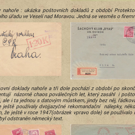
 nahoře : ukázka poštovních dokladů z období Protekto
ího úřadu ve Veselí nad Moravou. Jedná se vesměs o firem
tovní doklady nahoře a tři dole pochází z období po skonče
tují názorně chaos poválečných let, který zasáhl i poštov
 ale i ta jednou s datovým můstkem, jindy bez něj, řádková 
 ještě používaly dvojjazyčné rekomandační nálepky, něk
, že ještě v roce 1947(obrázek vpravo dole) se používalo 
byl odstraněn německý text.