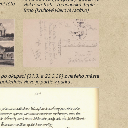
ní této
vlaku na trati Trenčanská Teplá -
Brno (kruhové vlakové razítko)
 po okupaci (31.3. a 23.3.39) z našeho města
ohlednici vlevo je partie v parku .