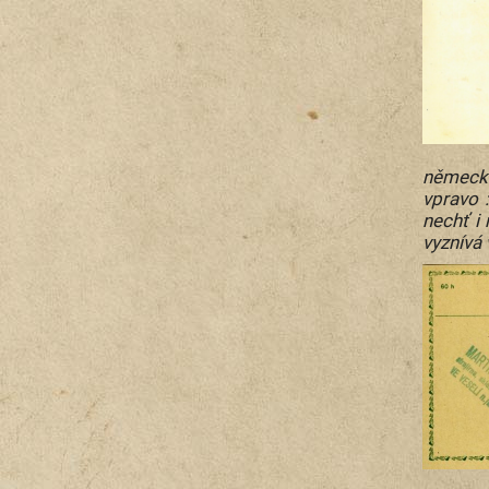
německé
vpravo 
nechť i
vyznívá 