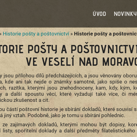
ÚVOD
NOVINKY
»
Historie pošty a poštovnictví
»
Historie pošty a poštovnic
STORIE POŠTY A 
 VESELÍ NAD MORAVO
ly jsou přílohou dílů předcházejících, a jsou věnovány oboru, 
ba, kde ani tak nejde o známky samotné, jako spíše o nes
ch, razítka, kterými jsou znehodnoceny, kam, kdy, kým, k
y a další spoustu věcí, které vyžadují také více, či mé
stickou zkušenost a cit.
u částí poštovní historie je sbírání dokladů, které souvisí s
 jiný vztah. Podobně, jako je tomu u sbírání pohlednic.
 ze zajímavých dokladů, kterými mohou být dopisy, kores
 listy, spořitelní doklady a další předměty filatelistickéh