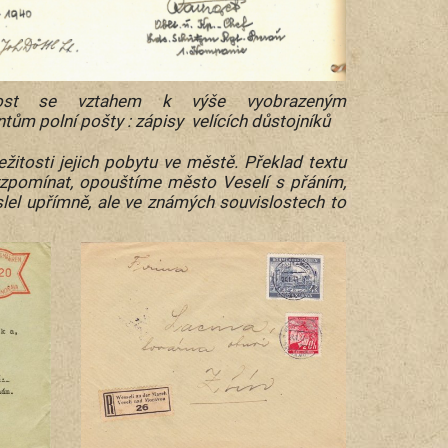
vost se vztahem k výše vyobrazeným
ům polní pošty : zápisy velících důstojníků
itosti jejich pobytu ve městě. Překlad textu
vzpomínat, opouštíme město Veselí s přáním,
slel upřímně, ale ve známých souvislostech to