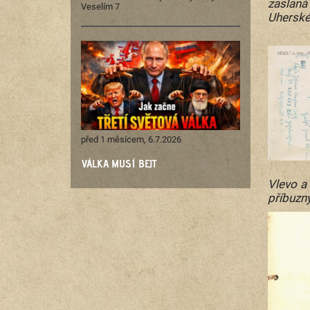
zaslaná
Veselím 7
Uherské
před 1 měsícem, 6.7.2026
VÁLKA MUSÍ BEJT
Vlevo a
příbuzný