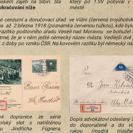
uském zajetí na Sibiři. Šla
který po 1.SV pobýval v
okračování níže
městě
é cenzurní a doručovací úřad ve Vídni (červená trojúholník
a až 2.března 1918 (poznámka červenou tužkou), kde byl
razítko poštovního úřadu Veselí nad Moravou se bohužel ú
trné, že je v něm ještě německý název města. Vedlejší dvě
 z doby po vzniku ČSR. Na kovovém razítku byl němec
vá dopisnice ze série
Dopis advokátovi odeslaný 
olský slet s natištěnou
do doporučeně a do vla
u Jindřicha .Fügnera,
rukou (modrá trojúhel