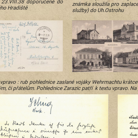
 23.VIII.38 doporučeně do
známka sloužila pro zaplace
ho Hradiště
služby) do Uh.Ostrohu
 vpravo : rub pohlednice zaslané vojáky Wehrmachtu krátce
m, či přátelům. Pohlednice Zarazic patří k textu vpravo. Na p