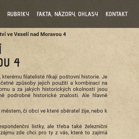
RUBRIKY
FAKTA, NÁZORY, OHLASY
KONTAKT
tví ve Veselí nad Moravou 4
POŠTOVNICTVÍ
U 4
kterému filatelisté říkají poštovní historie. Je
četné způsoby jejich použití a kombinací na
omu a za jakých historických okolností jsou
ně podrobné historické znalosti. Ale hlavně
 městem, či obcí ve které sběratel žije, nebo k
pondenční lístky, ale třeba také železniční
o zájmu zde chci pro ty z vás, které to zajímá