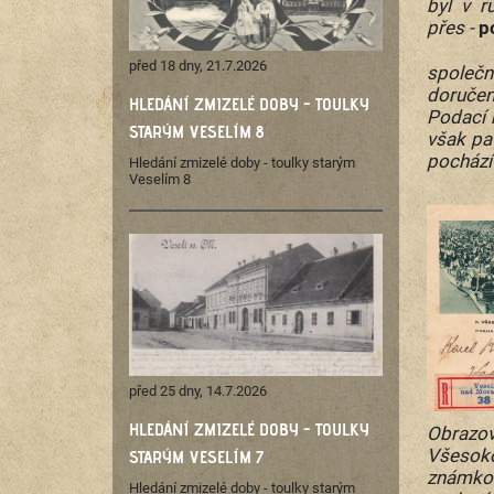
byl v r
přes -
p
před 18 dny, 21.7.2026
společn
doručen
HLEDÁNÍ ZMIZELÉ DOBY - TOULKY
Podací 
STARÝM VESELÍM 8
však pa
pochází
Hledání zmizelé doby - toulky starým
Veselím 8
před 25 dny, 14.7.2026
HLEDÁNÍ ZMIZELÉ DOBY - TOULKY
Obrazo
Všesok
STARÝM VESELÍM 7
známko
Hledání zmizelé doby - toulky starým