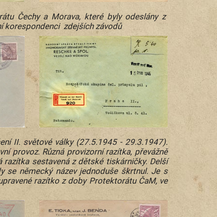
rátu Čechy a Morava, které byly odeslány z
ní korespondenci zdejších závodů
ní II. světové války (27.5.1945 - 29.3.1947).
ní provoz. Různá provizorní razítka, převážně
razítka sestavená z dětské tiskárničky. Delší
dy se německý název jednoduše škrtnul. Je s
upravené razítko z doby Protektorátu ČaM, ve