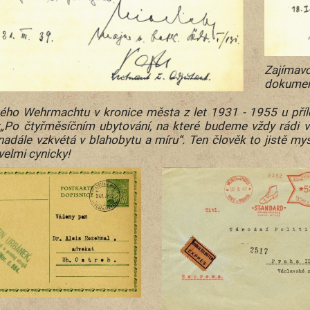
Zajíma
dokument
ho Wehrmachtu v kronice města z let 1931 - 1955 u přílež
:„Po čtyřměsíčním ubytování, na které budeme vždy rádi 
 nadále vzkvétá v blahobytu a míru“. Ten člověk to jistě my
velmi cynicky!