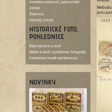
Veselské osobnosti, zajímaví lidé
Nebudu 
Zámek
jsou po
Železnice
Uherský Ostroh
HISTORICKÉ FOTO,
POHLEDNICE
Řeka Morava a okolí
Město a okolí - pohlednice, fotografie
Pohlednice Veselí nad Moravou
NOVINKY