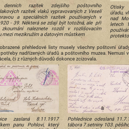
 denních razítek zdejšího poštovního
Otisky
vlakových razítek vlaků vypravovaných z Veselí
úřadu, v
ravou a speciálních razítek používaných v
nad Mor
920 - 39. Některá se zdají být totožná, ale při
letech
 zkoumání naleznete rozdíl v rozlišovacím
používán
 mezi mezikružím a datovým můstkem
protekto
obrazené přehledové listy musely všechny poštovní úřad
 potřeby nadřízených úřadů a poštovního muzea. Nemusí v
ácela, či z různých důvodů dokonce zcizovala.
nice zaslaná 8.11.1917
Pohlednice odeslaná 11.7.
íkem panu Pohlovi, který
tábora 7.setniny 103. pěšího