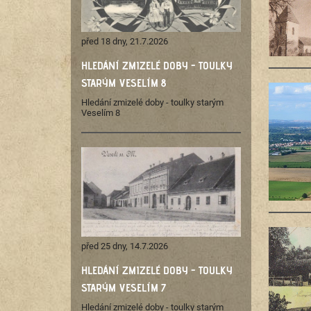
před 18 dny, 21.7.2026
HLEDÁNÍ ZMIZELÉ DOBY - TOULKY
STARÝM VESELÍM 8
Hledání zmizelé doby - toulky starým
Veselím 8
před 25 dny, 14.7.2026
HLEDÁNÍ ZMIZELÉ DOBY - TOULKY
STARÝM VESELÍM 7
Hledání zmizelé doby - toulky starým