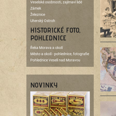
Veselské osobnosti, zajímaví lidé
Zámek
Železnice
Uherský Ostroh
HISTORICKÉ FOTO,
POHLEDNICE
Řeka Morava a okolí
Město a okolí - pohlednice, fotografie
Pohlednice Veselí nad Moravou
NOVINKY