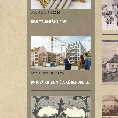
před 4 dny, 4.8.2026
REALITA DNEŠNÍ DOBY
před 11 dny, 28.7.2026
BYTOVÁ KRIZE V ČESKÉ REPUBLICE