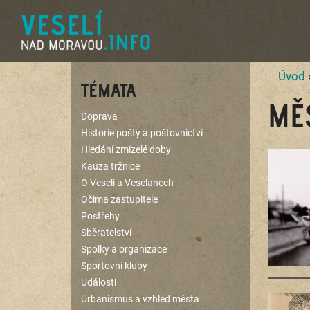
Úvod
TÉMATA
MĚ
Doprava
Historie pošty a poštovnictví
Hledání zmizelé doby
Kauza tržnice
O Veselí a Veselanech
Očima zastupitele
Postřehy
Sběratelství
Spolky a organizace
Sportovní kluby
Události
Urbanismus a vzhled města