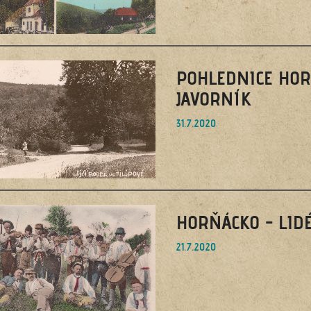
POHLEDNICE HORŇ
JAVORNÍK
31.7.2020
HORŇÁCKO - LIDÉ
21.7.2020