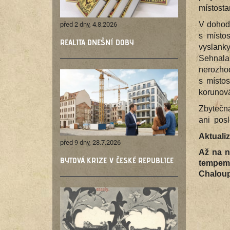
místosta
V dohod
před 2 dny, 4.8.2026
s místos
REALITA DNEŠNÍ DOBY
vyslanky
Sehnala
nerozhod
s místos
korunov
Zbytečná
ani posl
Aktualiz
před 9 dny, 28.7.2026
Až na n
BYTOVÁ KRIZE V ČESKÉ REPUBLICE
tempem 
Chaloup