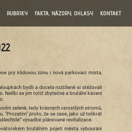
RUBRIKY
FAKTA, NÁZORY, OHLASY
KONTAKT
22
ese prý klidovou zónu i nová parkovací místa,
loupkách bydlí a docela rozčileně si stěžovali
. Nelíbí se jim totiž zbytečné a brutální kácení
o.
odní zeleně, tedy krásných vzrostlých stromů,
"Prozatím" proto, že se zase, jako už tolikrát
ušlechtilé“ výsadbě plánované revitalizace.
vátorském brutálním pojetí města vybourání