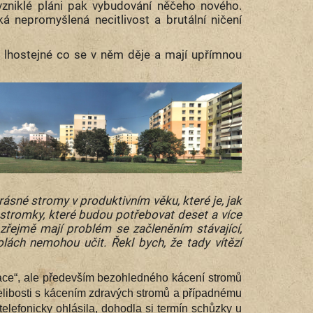
vzniklé pláni pak vybudování něčeho nového.
 nepromyšlená necitlivost a brutální ničení
m lhostejné co se v něm děje a mají upřímnou
ásné stromy v produktivním věku, které je, jak
stromky, které budou potřebovat deset a více
í zřejmě mají problém se začleněním stávající,
lách nemohou učit. Řekl bych, že tady vítězí
izace“, ale především bezohledného kácení stromů
 nelibosti s kácením zdravých stromů a případnému
telefonicky ohlásila, dohodla si termín schůzky u