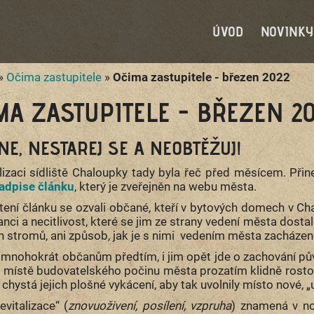
ÚVOD
NOVINKY
»
Očima zastupitele
»
Očima zastupitele - březen 2022
MA ZASTUPITELE - BŘEZEN 20
NE, NESTAREJ SE A NEOBTĚŽUJ!
alizaci sídliště Chaloupky tady byla řeč před měsícem. Přin
adpise článku
, který je zveřejněn na webu města.
tení článku se ozvali občané, kteří v bytových domech v Cha
nci a necitlivost, které se jim ze strany vedení města dostalo
h stromů, ani způsob, jak je s nimi vedením města zacházen
 mnohokrát občanům předtím, i jim opět jde o zachování pův
 místě budovatelského počinu města prozatím klidně rostou. 
chystá jejich plošné vykácení, aby tak uvolnily místo nové, „
evitalizace“ (
znovuoživení, posílení, vzpruha
) znamená v no