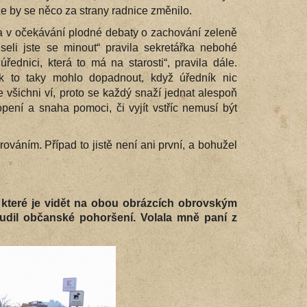
 že by se něco za strany radnice změnilo.
 v očekávání plodné debaty o zachování zeleně
seli jste se minout“ pravila sekretářka nebohé
ednici, která to má na starosti“, pravila dále.
nak to taky mohlo dopadnout, když úředník nic
 všichni ví, proto se každý snaží jednat alespoň
pení a snaha pomoci, či vyjít vstříc nemusí být
ováním. Případ to jistě není ani první, a bohužel
 které je vidět na obou obrázcích obrovským
udil občanské pohoršení. Volala mně paní z