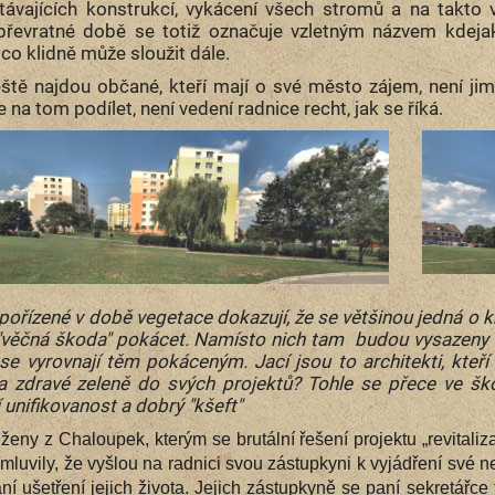
távajících konstrukcí, vykácení všech stromů a na takto 
převratné době se totiž označuje vzletným názvem kdejaká
co klidně může sloužit dále.
eště najdou občané, kteří mají o své město zájem, není ji
 na tom podílet, není vedení radnice recht, jak se říká.
ořízené v době vegetace dokazují, že se většinou jedná o kr
 "věčná škoda" pokácet. Namísto nich tam budou vysazeny 
ž se vyrovnají těm pokáceným. Jací jsou to architekti, kteř
a zdravé zeleně do svých projektů? Tohle se přece ve ško
 unifikovanost a dobrý "kšeft"
 ženy z Chaloupek, kterým se brutální řešení projektu „revital
omluvily, že vyšlou na radnici svou zástupkyni k vyjádření své
ní ušetření jejich života. Jejich zástupkyně se paní sekretářce 