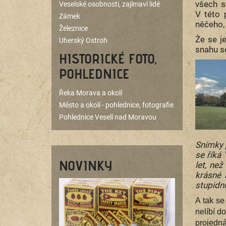
všech s
Veselské osobnosti, zajímaví lidé
V této 
Zámek
něčeho, 
Železnice
Že se j
Uherský Ostroh
snahu se
HISTORICKÉ FOTO,
POHLEDNICE
Řeka Morava a okolí
Město a okolí - pohlednice, fotografie
Pohlednice Veselí nad Moravou
Snímky p
se říká
NOVINKY
let, ne
krásné 
stupidní
A tak se
nelíbí d
projedná