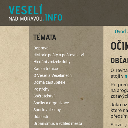
Úvod
TÉMATA
OČI
Doprava
Historie pošty a poštovnictví
OBČA
Hledání zmizelé doby
Kauza tržnice
O revit
O Veselí a Veselanech
stojí v
n
Očima zastupitele
Po přeč
Postřehy
na aroga
zdravýc
Sběratelství
Spolky a organizace
Jako už
Sportovní kluby
které na
předtím 
Události
Urbanismus a vzhled města
Slovo „r