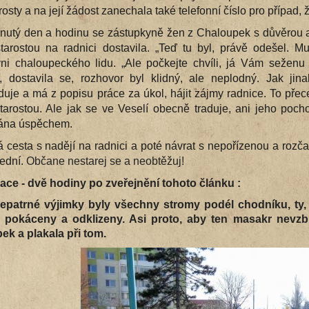
rosty a na její žádost zanechala také telefonní číslo pro případ,
nutý den a hodinu se zástupkyně žen z Chaloupek s důvěrou a
tarostou na radnici dostavila.
„Teď tu byl, právě odešel. Mu
ni chaloupeckého lidu. „Ale počkejte chvíli, já Vám seženu úř
, dostavila se, rozhovor byl klidný, ale neplodný. Jak ji
uje a má z popisu práce za úkol, hájit zájmy radnice. To přece
tarostou. Ale jak se ve Veselí obecně traduje, ani jeho pocho
ána úspěchem.
 cesta s nadějí na radnici a poté návrat s nepořízenou a rozčar
ední.
Občane nestarej se a neobtěžuj!
ace - dvě hodiny po zveřejnění tohoto článku :
epatrné výjimky byly všechny stromy podél chodníku, ty,
pokáceny a odklizeny. Asi proto, aby ten masakr nevzb
ek a plakala při tom.