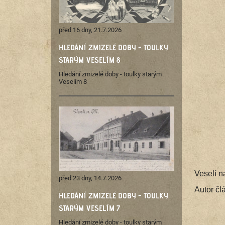
před 16 dny, 21.7.2026
HLEDÁNÍ ZMIZELÉ DOBY - TOULKY
STARÝM VESELÍM 8
Hledání zmizelé doby - toulky starým
Veselím 8
Veselí n
před 23 dny, 14.7.2026
​​​​​​​Aut
HLEDÁNÍ ZMIZELÉ DOBY - TOULKY
STARÝM VESELÍM 7
Hledání zmizelé doby - toulky starým