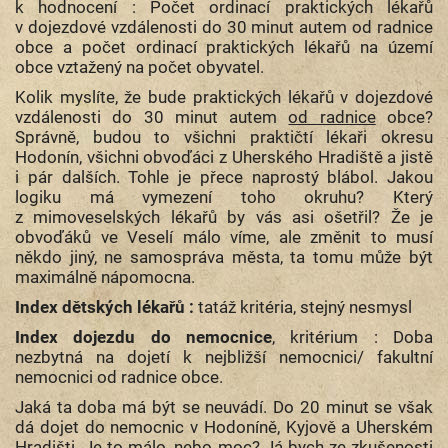
k hodnocení : Počet ordinací praktických lékařů
v dojezdové vzdálenosti do 30 minut autem od radnice
obce a počet ordinací praktických lékařů na území
obce vztažený na počet obyvatel.
Kolik myslíte, že bude praktických lékařů v dojezdové
vzdálenosti do 30 minut autem
od radnice
obce?
Správně, budou to všichni praktičtí lékaři okresu
Hodonín, všichni obvoďáci z Uherského Hradiště a jistě
i pár dalších. Tohle je přece naprostý blábol. Jakou
logiku má vymezení toho okruhu? Který
z mimoveselských lékařů by vás asi ošetřil? Že je
obvoďáků ve Veselí málo víme, ale změnit to musí
někdo jiný, ne samospráva města, ta tomu může být
maximálně nápomocna.
Index dětských lékařů :
tatáž kritéria, stejný nesmysl
Index dojezdu do nemocnice
, kritérium : Doba
nezbytná na dojetí k nejbližší nemocnici/ fakultní
nemocnici od radnice obce.
Jaká ta doba má být se neuvádí. Do 20 minut se však
dá dojet do nemocnic v Hodoníně, Kyjově a Uherském
Hradišti. Je to málo, nebo moc? Já bych ze zkušenosti