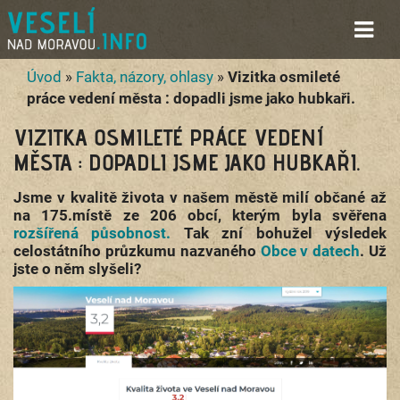
Úvod
»
Fakta, názory, ohlasy
»
Vizitka osmileté
práce vedení města : dopadli jsme jako hubkaři.
VIZITKA OSMILETÉ PRÁCE VEDENÍ
MĚSTA : DOPADLI JSME JAKO HUBKAŘI.
Jsme v kvalitě života v našem městě milí občané až
na 175.místě ze 206 obcí, kterým byla svěřena
rozšířená působnost.
Tak zní bohužel výsledek
celostátního průzkumu nazvaného
Obce v datech
. Už
jste o něm slyšeli?