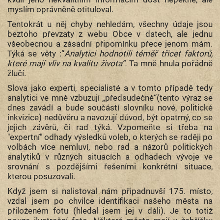
myslím oprávněně otituloval.
Tentokrát u něj chyby nehledám, všechny údaje jsou
beztoho převzaty z webu Obce v datech, ale jednu
všeobecnou a zásadní připomínku přece jenom mám.
Týká se věty :“
Analytici hodnotili téměř třicet faktorů,
které mají vliv na kvalitu života“.
Ta mně hnula pořádně
žlučí.
Slova jako experti, specialisté a v tomto případě tedy
analytici ve mně vzbuzují „předsudečně“(tento výraz se
dnes zavádí a bude součástí slovníku nové, politické
inkvizice) nedůvěru a navozují důvod, být opatrný, co se
jejich závěrů, či rad týká. Vzpomeňte si třeba na
"expertní" odhady výsledků voleb, o kterých se raději po
volbách více nemluví, nebo rad a názorů politických
analytiků v různých situacích a odhadech vývoje ve
srovnání s pozdějšími řešeními konkrétní situace,
kterou posuzovali.
Když jsem si nalistoval nám připadnuvší 175. místo,
vzdal jsem po chvilce identifikaci našeho města na
přiloženém fotu (hledal jsem jej v dáli). Je to totiž