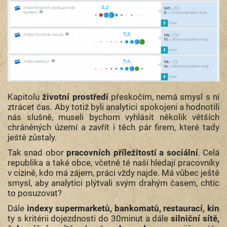
Kapitolu
životní prostředí
přeskočím, nemá smysl s ní
ztrácet čas. Aby totiž byli analytici spokojeni a hodnotili
nás slušně, museli bychom vyhlásit několik větších
chráněných území a zavřít i těch pár firem, které tady
ještě zůstaly.
Tak snad obor
pracovních příležitostí a sociální
. Celá
republika a také obce, včetně té naší hledají pracovníky
v cizině, kdo má zájem, práci vždy najde. Má vůbec ještě
smysl, aby analytici plýtvali svým drahým časem, chtíc
to posuzovat?
Dále
indexy supermarketů, bankomatů, restaurací, kin
ty s kritérii dojezdnosti do 30minut a dále
silniční sítě,