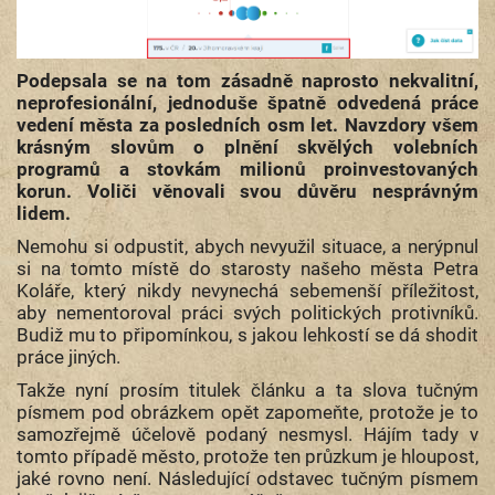
Podepsala se na tom zásadně naprosto nekvalitní,
neprofesionální, jednoduše špatně odvedená práce
vedení města za posledních osm let. Navzdory všem
krásným slovům o plnění skvělých volebních
programů a stovkám milionů proinvestovaných
korun. Voliči věnovali svou důvěru nesprávným
lidem.
Nemohu si odpustit, abych nevyužil situace, a nerýpnul
si na tomto místě do starosty našeho města Petra
Koláře, který nikdy nevynechá sebemenší příležitost,
aby nementoroval práci svých politických protivníků.
Budiž mu to připomínkou, s jakou lehkostí se dá shodit
práce jiných.
Takže nyní prosím titulek článku a ta slova tučným
písmem pod obrázkem opět zapomeňte, protože je to
samozřejmě účelově podaný nesmysl. Hájím tady v
tomto případě město, protože ten průzkum je hloupost,
jaké rovno není. Následující odstavec tučným písmem