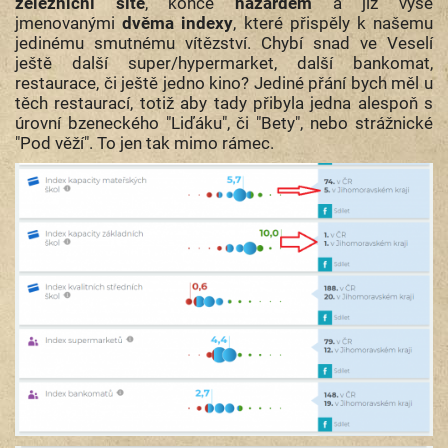
železniční sítě
, konče
hazardem
a již výše
jmenovanými
dvěma indexy
, které přispěly k našemu
jedinému smutnému vítězství. Chybí snad ve Veselí
ještě další super/hypermarket, další bankomat,
restaurace, či ještě jedno kino? Jediné přání bych měl u
těch restaurací, totiž aby tady přibyla jedna alespoň s
úrovní bzeneckého "Liďáku", či "Bety", nebo strážnické
"Pod věží". To jen tak mimo rámec.