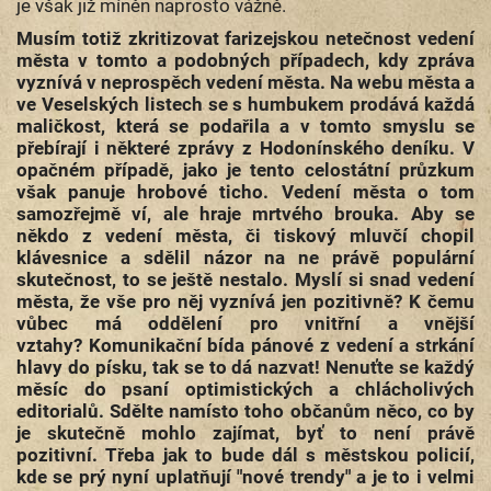
je však již míněn naprosto vážně.
Musím totiž zkritizovat farizejskou netečnost vedení
města v tomto a podobných případech, kdy zpráva
vyznívá v neprospěch vedení města. Na webu města a
ve Veselských listech se s humbukem prodává každá
maličkost, která se podařila a v tomto smyslu se
přebírají i některé zprávy z Hodonínského deníku. V
opačném případě, jako je tento celostátní průzkum
však panuje hrobové ticho. Vedení města o tom
samozřejmě ví, ale hraje mrtvého brouka. Aby se
někdo z vedení města, či tiskový mluvčí chopil
klávesnice a sdělil názor na ne právě populární
skutečnost, to se ještě nestalo. Myslí si snad vedení
města, že vše pro něj vyznívá jen pozitivně? K čemu
vůbec má oddělení pro vnitřní a vnější
vztahy? Komunikační bída pánové z vedení a strkání
hlavy do písku, tak se to dá nazvat! Nenuťte se každý
měsíc do psaní optimistických a chlácholivých
editorialů. Sdělte namísto toho občanům něco, co by
je skutečně mohlo zajímat, byť to není právě
pozitivní. Třeba jak to bude dál s městskou policií,
kde se prý nyní uplatňují "nové trendy" a je to i velmi