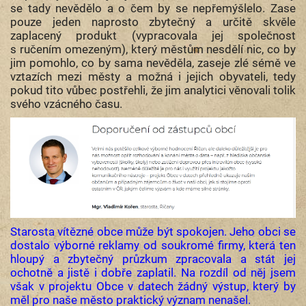
se tady nevědělo a o čem by se nepřemýšlelo. Zase
pouze jeden naprosto zbytečný a určitě skvěle
zaplacený produkt (vypracovala jej společnost
s ručením omezeným), který městům nesdělí nic, co by
jim pomohlo, co by sama nevěděla, zaseje zlé sémě ve
vztazích mezi městy a možná i jejich obyvateli, tedy
pokud tito vůbec postřehli, že jim analytici věnovali tolik
svého vzácného času.
Starosta vítězné obce může být spokojen. Jeho obci se
dostalo výborné reklamy od soukromé firmy, která ten
hloupý a zbytečný průzkum zpracovala a stát jej
ochotně a jistě i dobře zaplatil. Na rozdíl od něj jsem
však v projektu Obce v datech žádný výstup, který by
měl pro naše město praktický význam nenašel.