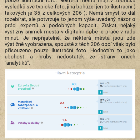
pouze ilustrační foto. Některá města mají v žebříčku
výsledků své typické foto, jiná bohužel jen to ilustrační (
takových je 35 z celkových 206 ). Nemá smysl to dál
rozebírat, ale potvrzuje to jenom výše uvedený názor o
práci expertů a podobných kapacit. Získat nějaký
výstižný snímek města v digitální době je práce v řádu
minut. Je nepřijatelné, že některá města jsou zde
výstižně vyobrazena, spoustě z těch 206 obcí však bylo
přisouzeno pouze ilustrační foto. Hodnotím to jako
ubohost a hrubý nedostatek ze strany oněch
"analytiků".