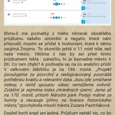
Shrnu-li mé poznatky z mého nikterak obsáhlého
průzkumu našeho umístění a negativ, které nám
přisoudil, musím se přidat k hodnocení, které k němu
zaujímá Znojmo. To skončilo ještě o 11 míst níže, než
naše město. Většina z nás by asi před tímto
průzkumem řekla : panečku, to je bezvadné město k
žití. Co tam chybí? A podívejte se, na co analytici přišli!
V celkovém žebříčku je na 186. místě.
„Projekt
považujeme za povrchní a nedopracovaný, postrádá
potřebnou kvalitu a relevantní data. Jsou zde smíchané
indexy, z nichž spoustu vůbec nemůžeme ovlivnit.
Zvláštní je zejména Index chráněných území. Jsme až
na 170. místě, přitom Národní park Podyjí máme za
humny a navazuje přímo na hranice historického
města,“
zpochybnila mluvčí města Zuzana Pastrňáková.
Doplnil bych snad jen jediné. Průzkum neřekl nic, co by