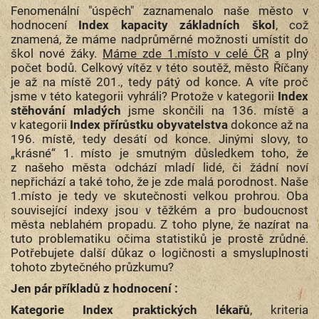
Fenomenální "úspěch" zaznamenalo naše město v
hodnocení
Index kapacity základních škol
, což
znamená, že máme nadprůměrné možnosti umístit do
škol nové žáky.
Máme zde 1.místo v celé ČR
a plný
počet bodů. Celkový vítěz v této soutěž, město Říčany
je až na místě 201., tedy pátý od konce. A víte proč
jsme v této kategorii vyhráli? Protože v kategorii
Index
stěhování mladých
jsme skončili na 136. místě a
v kategorii
Index přírůstku obyvatelstva
dokonce až na
196. místě, tedy desátí od konce. Jinými slovy, to
„krásné“ 1. místo je smutným důsledkem toho, že
z našeho města odchází mladí lidé, či žádní noví
nepřichází a také toho, že je zde malá porodnost. Naše
1.místo je tedy ve skutečnosti velkou prohrou. Oba
související indexy jsou v těžkém a pro budoucnost
města neblahém propadu. Z toho plyne, že nazírat na
tuto problematiku očima statistiků je prostě zrůdné.
Potřebujete další důkaz o logičnosti a smysluplnosti
tohoto zbytečného průzkumu?
Jen pár příkladů z hodnocení :
Kategorie Index praktických lékařů
, kriteria