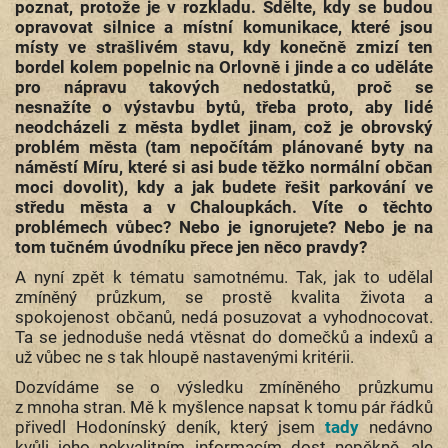
poznat, protože je v rozkladu. Sdělte, kdy se budou
opravovat silnice a místní komunikace, které jsou
místy ve strašlivém stavu, kdy konečně zmizí ten
bordel kolem popelnic na Orlovně i jinde a co uděláte
pro nápravu takových nedostatků, proč se
nesnažíte o výstavbu bytů, třeba proto, aby lidé
neodcházeli z města bydlet jinam, což je obrovský
problém města (tam nepočítám plánované byty na
náměstí Míru, které si asi bude těžko normální občan
moci dovolit), kdy a jak budete řešit parkování ve
středu města a v Chaloupkách. Víte o těchto
problémech vůbec? Nebo je ignorujete? Nebo je na
tom tučném úvodníku přece jen něco pravdy?
A nyní zpět k tématu samotnému. Tak, jak to udělal
zmíněný průzkum, se prostě kvalita života a
spokojenost občanů, nedá posuzovat a vyhodnocovat.
Ta se jednoduše nedá vtěsnat do domečků a indexů a
už vůbec ne s tak hloupě nastavenými kritérii.
Dozvídáme se o výsledku zmíněného průzkumu
z mnoha stran. Mě k myšlence napsat k tomu pár řádků
přivedl Hodonínský deník, který jsem
tady
nedávno
kvůli jeho nekvalitním informacím dost nepěkně, ale