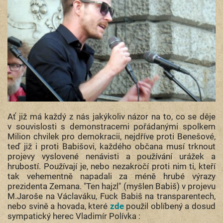
Ať již má každý z nás jakýkoliv názor na to, co se děje
v souvislosti s demonstracemi pořádanými spolkem
Milion chvilek pro demokracii, nejdříve proti Benešové,
teď již i proti Babišovi, každého občana musí trknout
projevy vyslovené nenávisti a používání urážek a
hrubostí. Používají je, nebo nezakročí proti nim ti, kteří
tak vehementně napadali za méně hrubé výrazy
prezidenta Zemana. "Ten hajzl" (myšlen Babiš) v projevu
M.Jaroše na Václaváku, Fuck Babiš na transparentech,
nebo svině a hovada, které
zde
použil oblíbený a dosud
sympatický herec Vladimír Polívka :