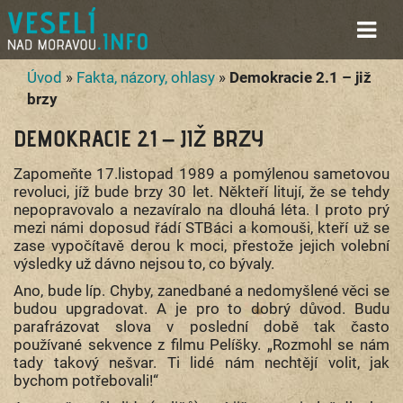
Úvod
»
Fakta, názory, ohlasy
»
Demokracie 2.1 – již
brzy
DEMOKRACIE 2.1 – JIŽ BRZY
Zapomeňte 17.listopad 1989 a pomýlenou sametovou
revoluci, jíž bude brzy 30 let. Někteří litují, že se tehdy
nepopravovalo a nezavíralo na dlouhá léta. I proto prý
mezi námi doposud řádí STBáci a komouši, kteří už se
zase vypočítavě derou k moci, přestože jejich volební
výsledky už dávno nejsou to, co bývaly.
Ano, bude líp. Chyby, zanedbané a nedomyšlené věci se
budou upgradovat. A je pro to dobrý důvod. Budu
parafrázovat slova v poslední době tak často
používané sekvence z filmu Pelíšky. „Rozmohl se nám
tady takový nešvar. Ti lidé nám nechtějí volit, jak
bychom potřebovali!“