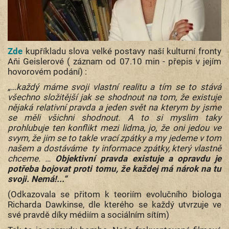
Zde
kupříkladu slova velké postavy naší kulturní fronty
Aňi Geislerové ( záznam od 07.10 min - přepis v jejím
hovorovém podání) :
„…každý máme svoji vlastní realitu a tím se to stává
všechno složitější jak se shodnout na tom, že existuje
nějaká relativní pravda a jeden svět na kterym by jsme
se měli všichni shodnout. A to si myslim taky
prohlubuje ten konflikt mezi lidma, jo, že oni jedou ve
svym, že jim se to takle vrací zpátky a my jedeme v tom
našem a dostáváme ty informace zpátky, který vlastně
chceme. …
Objektivní pravda existuje a opravdu je
potřeba bojovat proti tomu, že každej má nárok na tu
svoji.
Nemá!...“
(Odkazovala se přitom k teoriím evolučního biologa
Richarda Dawkinse, dle kterého se každý utvrzuje ve
své pravdě díky médiím a sociálním sítím)