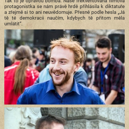
Tak to je opravdu bomba. Naše frekventovaná filmová
protagonistka se nám právě hrdě přihlásila k diktatuře
a zřejmě si to ani neuvědomuje. Přesně podle hesla „Já
tě té demokracii naučím, kdybych tě přitom měla
umlátit“.