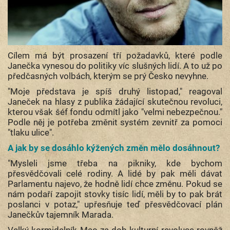
Cílem má být prosazení tří požadavků, které podle
Janečka vynesou do politiky víc slušných lidí. A to už po
předčasných volbách, kterým se prý Česko nevyhne.
"Moje představa je spíš druhý listopad," reagoval
Janeček na hlasy z publika žádající skutečnou revoluci,
kterou však šéf fondu odmítl jako "velmi nebezpečnou."
Podle něj je potřeba změnit systém zevnitř za pomoci
"tlaku ulice".
A jak by se dosáhlo kýžených změn mělo dosáhnout?
"Mysleli jsme třeba na pikniky, kde bychom
přesvědčovali celé rodiny. A lidé by pak měli dávat
Parlamentu najevo, že hodně lidí chce změnu. Pokud se
nám podaří zapojit stovky tisíc lidí, měli by to pak brát
poslanci v potaz," upřesňuje teď přesvědčovací plán
Janečkův tajemník Marada.
Velký kormidelník Mao za dob kulturní revoluce rovněž