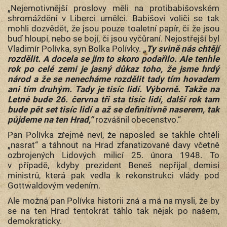
„Nejemotivnější proslovy měli na protibabišovském
shromáždění v Liberci umělci. Babišovi voliči se tak
mohli dozvědět, že jsou pouze toaletní papír, či že jsou
buď hloupí, nebo se bojí, či jsou vyčůraní. Nejostřejší byl
Vladimír Polívka, syn Bolka Polívky.
„Ty svině nás chtějí
rozdělit. A docela se jim to skoro podařilo. Ale tenhle
rok po celé zemi je jasný důkaz toho, že jsme hrdý
národ a že se nenecháme rozdělit tady tím hovadem
ani tím druhým. Tady je tisíc lidí. Výborně. Takže na
Letné bude 26. června tři sta tisíc lidí, další rok tam
bude pět set tisíc lidí a až se definitivně naserem, tak
půjdeme na ten Hrad,“
rozvášnil obecenstvo.“
Pan Polívka zřejmě neví, že naposled se takhle chtěli
„nasrat“ a táhnout na Hrad zfanatizované davy včetně
ozbrojených Lidových milicí 25. února 1948. To
v případě, kdyby prezident Beneš nepřijal demisi
ministrů, která pak vedla k rekonstrukci vlády pod
Gottwaldovým vedením.
Ale možná pan Polívka historii zná a má na mysli, že by
se na ten Hrad tentokrát táhlo tak nějak po našem,
demokraticky.