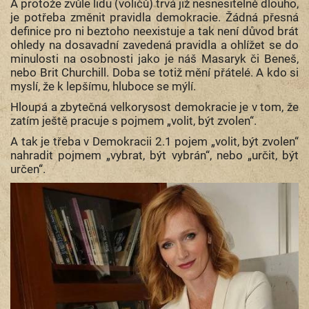
A protože zvůle lidu (voličů) trvá již nesnesitelně dlouho,
je potřeba změnit pravidla demokracie. Žádná přesná
definice pro ni beztoho neexistuje a tak není důvod brát
ohledy na dosavadní zavedená pravidla a ohlížet se do
minulosti na osobnosti jako je náš Masaryk či Beneš,
nebo Brit Churchill. Doba se totiž mění přátelé. A kdo si
myslí, že k lepšímu, hluboce se mýlí.
Hloupá a zbytečná velkorysost demokracie je v tom, že
zatím ještě pracuje s pojmem „volit, být zvolen“.
A tak je třeba v Demokracii 2.1 pojem „volit, být zvolen“
nahradit pojmem „vybrat, být vybrán“, nebo „určit, být
určen“.