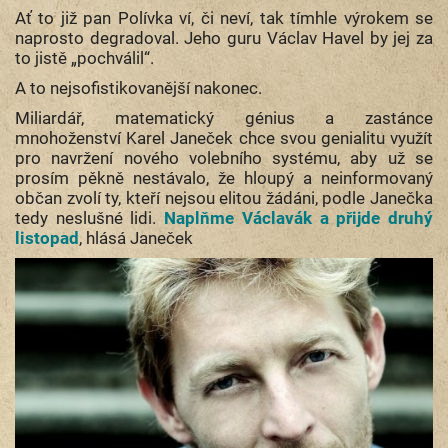
Ať to již pan Polívka ví, či neví, tak tímhle výrokem se
naprosto degradoval. Jeho guru Václav Havel by jej za
to jistě „pochválil“.
A to nejsofistikovanější nakonec.
Miliardář, matematický génius a zastánce
mnohoženství Karel Janeček chce svou genialitu využít
pro navržení nového volebního systému, aby už se
prosím pěkně nestávalo, že hloupý a neinformovaný
občan zvolí ty, kteří nejsou elitou žádáni, podle Janečka
tedy neslušné lidi.
Naplňme Václavák a přijde druhý
listopad
, hlásá Janeček