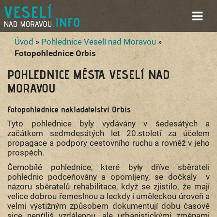
Úvod
»
Pohlednice Veselí nad Moravou
»
Fotopohlednice Orbis
POHLEDNICE MĚSTA VESELÍ NAD
MORAVOU
Fotopohlednice nakladatelství Orbis
Tyto pohlednice byly vydávány v šedesátých a
začátkem sedmdesátých let 20.století za účelem
propagace a podpory cestovního ruchu a rovněž v jeho
prospěch.
Černobílé pohlednice, které byly dříve sběrateli
pohlednic podceňovány a opomíjeny, se dočkaly v
názoru sběratelů rehabilitace, když se zjistilo, že mají
velice dobrou řemeslnou a leckdy i uměleckou úroveň a
velmi výstižným způsobem dokumentují dobu časově
sice nepříliš vzdálenou, ale urbanistickými změnami