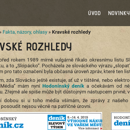
ÚVOD
NOVINKY
»
Fakta, názory, ohlasy
»
Kravské rozhledy
VSKÉ ROZHLEDY
před rokem 1989 mírně vulgárně říkalo okresnímu listu Sl
u, a to „Slopácko“. Pocházela ze slováckého výrazu „slopat“
pro tato označení byla občasná úroveň zpráv, které ten lis
m, zda Slovácko ještě existuje, ať už v tištěné, nebo elekt
„Média“ mám nyní
Hodonínský deník
a očekávám od něj 
nu. Zřejmě ale spíše může být důstojným nástupcem prvně, v 
í dobou si u toho média všímám, že zprávy z našeho 
 posoudit nejsou věcně na patřičné úrovni.