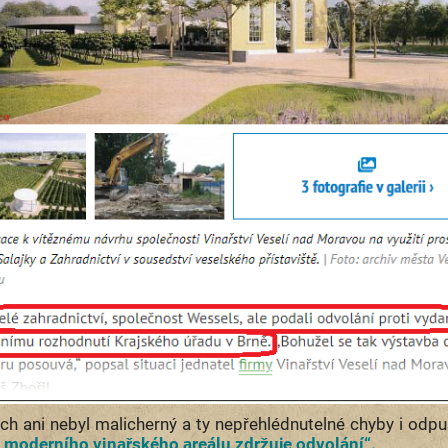
ch ani nebyl malicherný a ty nepřehlédnutelné chyby i odpus
 moderního vinařského areálu zdržuje odvolání“.