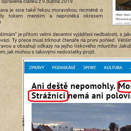
: opravená článku z 9.dubna 2019
tava je sice také řekou moravskou, nicméně o
dy tokem menším a neprotéká okresem
n
všímám“ je přitom velmi decentní vyjádření nedbalosti, s ja
vází. Ty přece musí trknout čtenáře na první pohled. Většin
avou a obsahují odkazy na jejího tiskového mluvčího Jakub
em, jak mohou s takovými nedostatky projít.