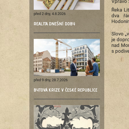
Vpravo 
Řeka Li
před 2 dny, 4.8.2026
dva řá
Hodoní
REALITA DNEŠNÍ DOBY
Slovo „
je dopro
nad Mor
s podiv
před 9 dny, 28.7.2026
BYTOVÁ KRIZE V ČESKÉ REPUBLICE