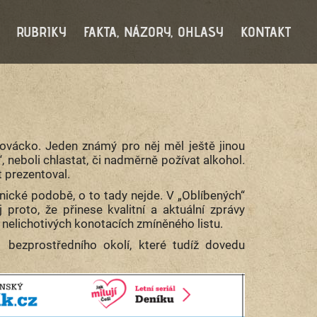
RUBRIKY
FAKTA, NÁZORY, OHLASY
KONTAKT
ovácko. Jeden známý pro něj měl ještě jinou
, neboli chlastat, či nadměrně požívat alkohol.
t prezentoval.
ronické podobě, o to tady nejde. V „Oblíbených“
proto, že přinese kvalitní a aktuální zprávy
nelichotivých konotacích zmíněného listu.
bezprostředního okolí, které tudíž dovedu