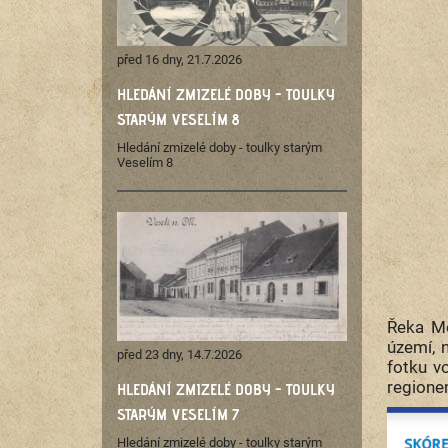
před 16 dny, 21.7.2026
HLEDÁNÍ ZMIZELÉ DOBY - TOULKY
STARÝM VESELÍM 8
Hledání zmizelé doby - toulky starým
Veselím 8
Řeka Mo
území, 
před 23 dny, 14.7.2026
fotku v
regione
HLEDÁNÍ ZMIZELÉ DOBY - TOULKY
STARÝM VESELÍM 7
Hledání zmizelé doby - toulky starým