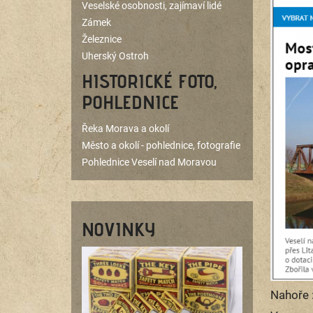
Veselské osobnosti, zajímaví lidé
Zámek
Železnice
Uherský Ostroh
HISTORICKÉ FOTO,
POHLEDNICE
Řeka Morava a okolí
Město a okolí - pohlednice, fotografie
Pohlednice Veselí nad Moravou
NOVINKY
Nahoře 