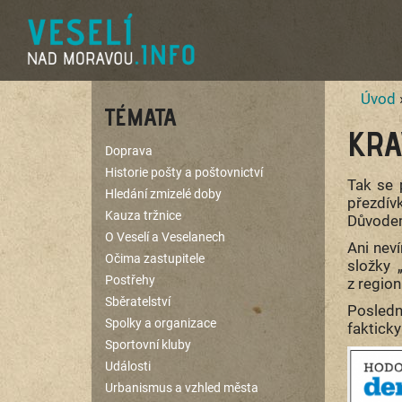
Úvod
TÉMATA
KRA
Doprava
Historie pošty a poštovnictví
Tak se 
Hledání zmizelé doby
přezdívk
Kauza tržnice
Důvodem 
O Veselí a Veselanech
Ani neví
Očima zastupitele
složky 
Postřehy
z regio
Sběratelství
Posledn
Spolky a organizace
fakticky
Sportovní kluby
Události
Urbanismus a vzhled města