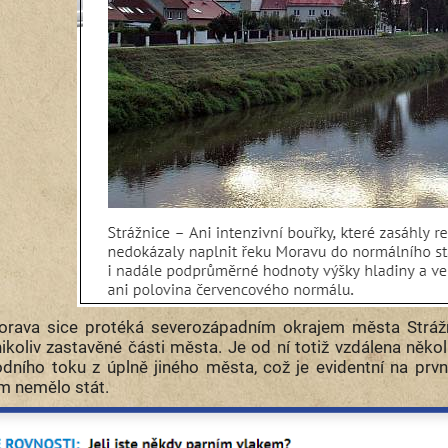
rava sice protéká severozápadním okrajem města Strážni
nikoliv zastavěné části města. Je od ní totiž vzdálena něko
odního toku z úplně jiného města, což je evidentní na prv
m nemělo stát.