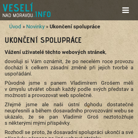
Úvod
»
Novinky
»
Ukončení spolupráce
UKONČENÍ SPOLUPRÁCE
Vážení uživatelé těchto webových stránek
,
dovoluji si Vám oznámit, že po necelém roce provozu
dochází k celkem zásadní změně při jejich tvorbě a
uspořádání.
Původně jsme s panem Vladimírem Grošem měli
v úmyslu utvářet obsah každý podle svých představ a
možností a provozovat web společně.
Zřejmě jsme ale naši ústní dohodu dostatečně
neupřesnili a během dosavadního provozování webu se
ukázalo, že se pan Vladimír Groš neztotožňuje
s některými mými příspěvky.
Rozhodl se proto, že dosavadní spolupráci ukončí a své