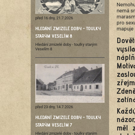
Nemohu 
nemá sn
marasmu
před 16 dny, 21.7.2026
pro sexu
HLEDÁNÍ ZMIZELÉ DOBY - TOULKY
mapuje 
STARÝM VESELÍM 8
Dovět
Hledání zmizelé doby - toulky starým
vysíl
Veselím 8
nápl
Moti
zaslo
zřej
Zdeně
zatín
před 23 dny, 14.7.2026
Každý
HLEDÁNÍ ZMIZELÉ DOBY - TOULKY
názor
STARÝM VESELÍM 7
měl z
Hledání zmizelé doby - toulky starým