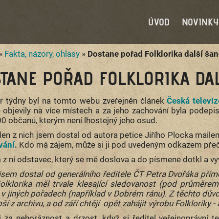
ÚVOD
NOVINKY
»
Fakta, názory, ohlasy
»
Dostane pořad Folklorika další šan
TANE POŘAD FOLKLORIKA DAL
r týdny byl na tomto webu zveřejněn článek
Česká televiz
 objevily na více místech a za jeho zachování byla podep
00 občanů, kterým není lhostejný jeho osud.
den z nich jsem dostal od autora petice Jiřího Plocka mail
vání
.
Kdo má zájem, může si ji pod uvedeným odkazem přeč
z ní odstavec, který se mě doslova a do písmene dotkl a vyvo
 jsem dostal od generálního ředitele ČT Petra Dvořáka přím
olklorika měl trvale klesající sledovanost (pod průměre
 i v jiných pořadech (například v Dobrém ránu). Z těchto dův
pší z archivu, a od září chtějí opět zahájit výrobu Folkloriky 
i za nehoráznost a drzost, když si ředitel veřejnoprávní te