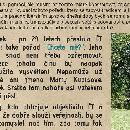
si pomoci, ale musím na tomto místě konstatovat, že se
aha o likvidaci tohoto pořadu, který se zabývá tradicemi a 
 a pseudoliberálním úpadku dnešní doby bych se tomu a
ální menšiny, transexuály a bisexuály
větší sledovanost a p
základní kulturní a folklorní hodnoty našeho národa?
ek : po 29 letech přestala ČT
at také pořad
"Chcete mě?"
.
Jeho
ň snad není třeba ozřejmovat.
vace tohoto činu by naopak
užila vysvětlení. Nepomůže už
mě ani jméno Marty Kubišové.
k Srstka tam nahoře asi vztekem
á pěsti.
, kdo obhajuje objektivitu ČT a
, že dobře slouží veřejnosti, by se
amyslet nad tím, zda tomu tak