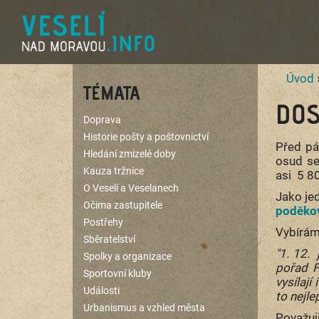
Úvod
TÉMATA
DOS
Doprava
Historie pošty a poštovnictví
Před pá
Hledání zmizelé doby
osud se
Kauza tržnice
asi 5 8
O Veselí a Veselanech
Jako je
Očima zastupitele
poděko
Postřehy
Vybírám 
Sběratelství
"1. 12.
Spolky a organizace
pořad F
Sportovní kluby
vysílají
Události
to nejle
Urbanismus a vzhled města
Považuj