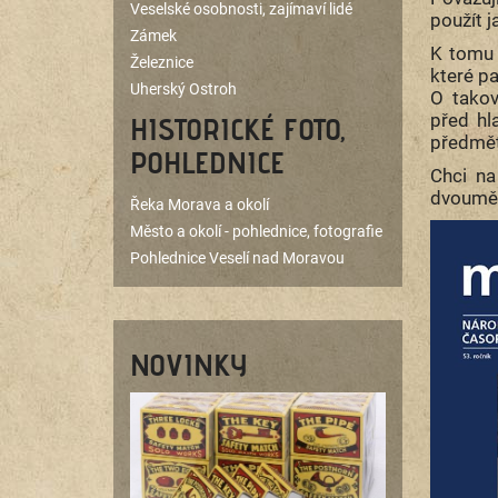
Veselské osobnosti, zajímaví lidé
použít j
Zámek
K tomu 
Železnice
které pa
Uherský Ostroh
O takov
před hl
HISTORICKÉ FOTO,
předmět
POHLEDNICE
Chci na
dvoumě
Řeka Morava a okolí
Město a okolí - pohlednice, fotografie
Pohlednice Veselí nad Moravou
NOVINKY