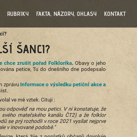
RUBRIKY
FAKTA, NÁZORY, OHLASY
KONTAKT
ci?
ŠÍ ŠANCI?
e chce zrušit pořad Folklorika
.
Obavy o jeho
isována petice, Tu do dnešního dne podepsalo
em zprávu
Informace o výsledku petiční akce a
íst.
lal ve mě vztek. Cituji :
ou odpověď na mou petici. V ní konstatuje, že
m svého mateřského kanálu ČT2) a že folklor
odů se prý rozhodli v roce 2021 vysílat nejprve
- ale v inovované podobě."
levize, která žije z poplatků občanů dovoluje