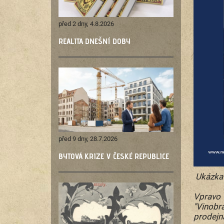
před 2 dny, 4.8.2026
REALITA DNEŠNÍ DOBY
před 9 dny, 28.7.2026
BYTOVÁ KRIZE V ČESKÉ REPUBLICE
Ukázka 
Vpravo 
"Vinobr
prodejn