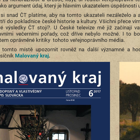
ako argument údaj, který je hlavním ukazatelem úspěšnosti u
si snad ČT platíme, aby na tomto ukazateli nezáleželo a a
tří do pokladnice české historie a kultury. Všichni přece v
é výsledky ČT stojí?. U České televize mě již začínají v
avními večerními pořady, což dříve nebylo možné. I to bo
em oprávněné kritiky tohoto veřejnoprávního média.
 tomto místě upozornit rovněž na další významné a hod
síčník
Malovaný kraj
.