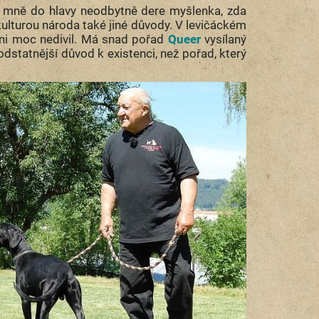
 mně do hlavy neodbytně dere myšlenka, zda
kulturou národa také jiné důvody. V levičáckém
ni moc nedivil. Má snad pořad
Queer
vysílaný
odstatnější důvod k existenci, než pořad, který