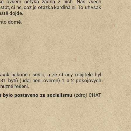
se ovšem netýká žádná z nich. Nás všech
t, či ne, což je otázka kardinální. To už však
eště dojde.
omto domě.
šak nakonec sešlo, a ze strany majitele byl
81 bytů (údaj není ověřen) 1 a 2 pokojových
a nuzné řešení.
tů bylo postaveno za socialismu
(zdroj CHAT