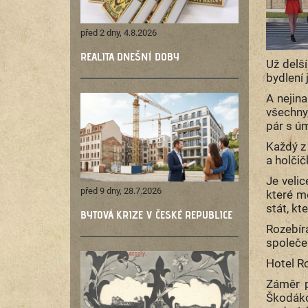
před 2 dny, 4.8.2026
REALITA DNEŠNÍ DOBY
Už delší
bydlení 
A nejin
všechny
pár s ú
Každý z 
a holčič
Je veli
před 9 dny, 28.7.2026
které mě
stát, kt
BYTOVÁ KRIZE V ČESKÉ REPUBLICE
Rozebír
společe
Hotel R
Záměr p
Škodáko