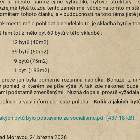
ky si město samozřejmě vyhradilo, bytové struktury 
řejmě týká to, zda tento záměr měl vůbec na tomto místě stá
edmětem tohoto článku, a v budoucnosti na toto téma jistě j
šak město mělo pohlídat a neudělalo to, je skladba bytů v t
tam totiž mělo být 69 bytů v této skladbě :
K 12 bytů (40m2)
K 39 bytů (60m2)
KK 9 bytů (75m2)
K 1 byt (183m2)
 přece jen byla poměrně rozumná nabídka. Bohužel z ní v
n pohled, o kterém se píše výše. A tak zde nakonec bude 
ami podstatně zmenšenými. Nuzná doba si prostě vyžádal
oplnění a vaši informaci ještě příloha
Kolik a jakých by
 jakých bytů bylo postaveno za socialismu.pdf
(437.18 kB)
nad Moravou, 24.března 2026