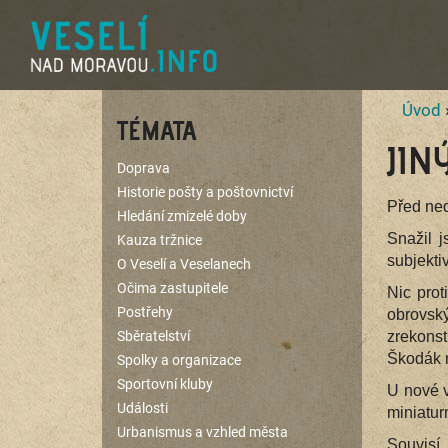
Úvod
TÉMATA
JIN
Doprava
Historie pošty a poštovnictví
Před ne
Hledání zmizelé doby
Snažil j
Kauza tržnice
subjekti
O Veselí a Veselanech
Očima zastupitele
Nic prot
Postřehy
obrovsk
Sběratelství
zrekons
Škodák n
Spolky a organizace
Sportovní kluby
U nové 
Události
miniatu
Urbanismus a vzhled města
Souvisí