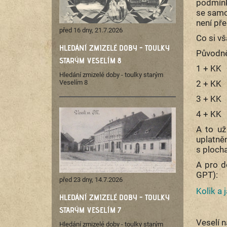
podmín
se samoz
není př
před 16 dny, 21.7.2026
Co si v
HLEDÁNÍ ZMIZELÉ DOBY - TOULKY
Původně 
STARÝM VESELÍM 8
1 + K
Hledání zmizelé doby - toulky starým
2 + K
Veselím 8
3 + 
4 + K
A to už
uplatně
s ploch
A pro d
GPT): ​​​​​​​
před 23 dny, 14.7.2026
Kolik a
HLEDÁNÍ ZMIZELÉ DOBY - TOULKY
STARÝM VESELÍM 7
Veselí 
Hledání zmizelé doby - toulky starým