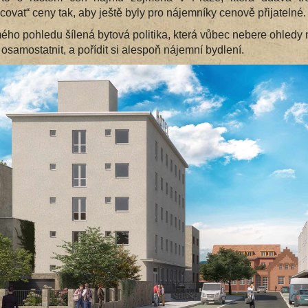
covat“ ceny tak, aby ještě byly pro nájemníky cenově přijatelné.
mého pohledu šílená bytová politika, která vůbec nebere ohledy
í osamostatnit, a pořídit si alespoň nájemní bydlení.