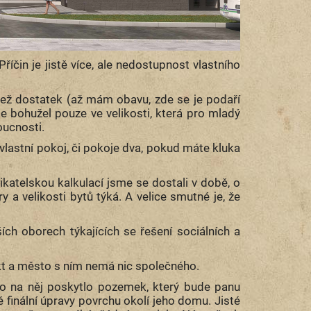
říčin je jistě více, ale nedostupnost vlastního
než dostatek (až mám obavu, zde se je podaří
e bohužel pouze ve velikosti, která pro mladý
doucnosti.
 vlastní pokoj, či pokoje dva, pokud máte kluka
katelskou kalkulací jsme se dostali v době, o
y a velikosti bytů týká. A velice smutné je, že
ích oborech týkajících se řešení sociálních a
kt a město s ním nemá nic společného.
 na něj poskytlo pozemek, který bude panu
 finální úpravy povrchu okolí jeho domu. Jisté