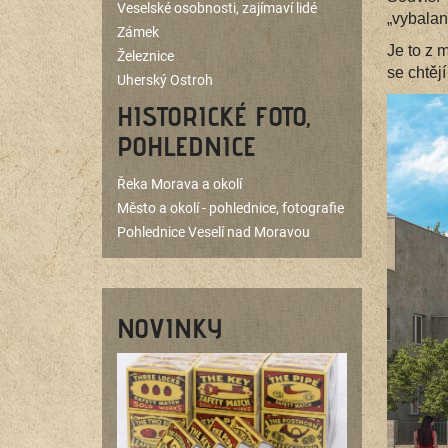
Veselské osobnosti, zajímaví lidé
„vybalan
Zámek
Je to z 
Železnice
se chtěj
Uherský Ostroh
HISTORICKÉ FOTO,
POHLEDNICE
Řeka Morava a okolí
Město a okolí - pohlednice, fotografie
Pohlednice Veselí nad Moravou
NOVINKY