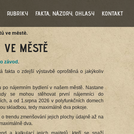
RUBRIKY
FAKTA, NÁZORY, OHLASY
KONTAKT
tů ve městě.
 VE MĚSTĚ
o o závod
.
 fakta o zdejší výstavbě oproštěná o jakýkoliv
ídku po nájemním bydlení v našem městě. Nastane
 kdy se mohou stěhovat první nájemníci do
ích, a od 1.srpna 2026 v polyfunkčních domech
ou skladbou, tedy maximálně dva pokoje.
e
o trendu zmenšování jejich plochy údajně až na
a maximálně dva.
 a kalkulací jejich majitelů, kteří se snaží