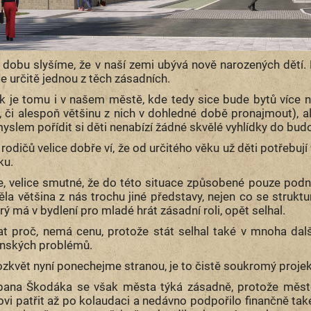
 dobu slyšíme, že v naší zemi ubývá nově narozených dětí. P
je určitě jednou z těch zásadních.
ak je tomu i v našem městě, kde tedy sice bude bytů více 
, či alespoň většinu z nich v dohledné době pronajmout), al
myslem pořídit si děti nenabízí žádné skvělé vyhlídky do bu
rodičů velice dobře ví, že od určitého věku už děti potřebují
ku.
ce, velice smutné, že do této situace způsobené pouze podni
la většina z nás trochu jiné představy, nejen co se struktur
erý má v bydlení pro mladé hrát zásadní roli, opět selhal.
at proč, nemá cenu, protože stát selhal také v mnoha dalš
nských problémů.
ozkvět nyní ponechejme stranou, je to čistě soukromý proje
ana Škodáka se však města týká zásadně, protože město
vi patřit až po kolaudaci a nedávno podpořilo finančně také